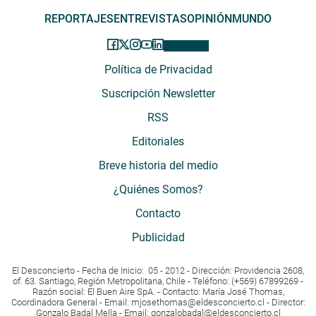
REPORTAJES
ENTREVISTAS
OPINIÓN
MUNDO
Política de Privacidad
Suscripción Newsletter
RSS
Editoriales
Breve historia del medio
¿Quiénes Somos?
Contacto
Publicidad
El Desconcierto - Fecha de Inicio: 05 - 2012 - Dirección: Providencia 2608,
of. 63. Santiago, Región Metropolitana, Chile - Teléfono: (+569) 67899269 -
Razón social: El Buen Aire SpA. - Contacto: María José Thomas,
Coordinadora General - Email:
mjosethomas@eldesconcierto.cl
- Director:
Gonzalo Badal Mella - Email:
gonzalobadal@eldesconcierto.cl