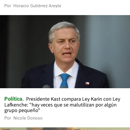
Por
Horacio Gutiérrez Areyte
Presidente Kast compara Ley Karin con Ley
Política
Lafkenche: "hay veces que se malutilizan por algún
grupo pequeño"
Por
Nicole Donoso