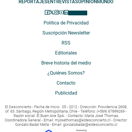
REPORTAJES
ENTREVISTAS
OPINIÓN
MUNDO
Política de Privacidad
Suscripción Newsletter
RSS
Editoriales
Breve historia del medio
¿Quiénes Somos?
Contacto
Publicidad
El Desconcierto - Fecha de Inicio: 05 - 2012 - Dirección: Providencia 2608,
of. 63. Santiago, Región Metropolitana, Chile - Teléfono: (+569) 67899269 -
Razón social: El Buen Aire SpA. - Contacto: María José Thomas,
Coordinadora General - Email:
mjosethomas@eldesconcierto.cl
- Director:
Gonzalo Badal Mella - Email:
gonzalobadal@eldesconcierto.cl