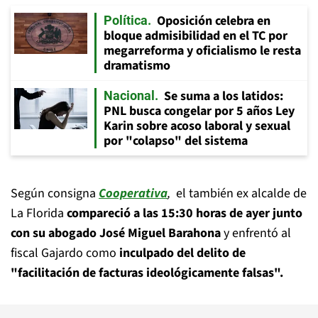
Oposición celebra en
Política
bloque admisibilidad en el TC por
megarreforma y oficialismo le resta
dramatismo
Se suma a los latidos:
Nacional
PNL busca congelar por 5 años Ley
Karin sobre acoso laboral y sexual
por "colapso" del sistema
Según consigna
Cooperativa
,
el también ex alcalde de
La Florida
compareció a las 15:30 horas de ayer junto
con su abogado José Miguel Barahona
y enfrentó al
fiscal Gajardo como
inculpado del delito de
"facilitación de facturas ideológicamente falsas".