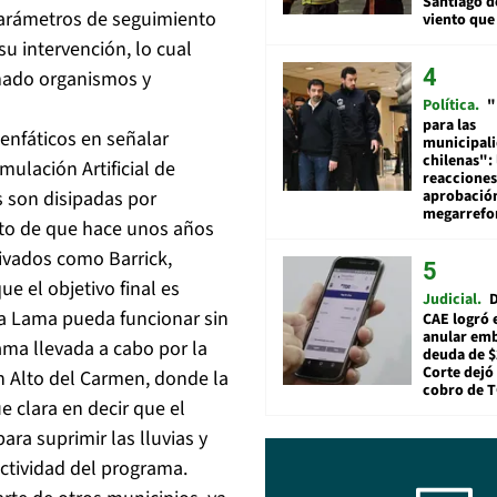
Santiago d
 parámetros de seguimiento
viento que
 intervención, lo cual
rmado organismos y
Política
"
para las
 enfáticos en señalar
municipal
chilenas": 
ulación Artificial de
reacciones
aprobació
 son disipadas por
megarref
nto de que hace unos años
rivados como Barrick,
 el objetivo final es
Judicial
D
cua Lama pueda funcionar sin
CAE logró 
anular em
ama llevada a cabo por la
deuda de $
Corte dejó 
n Alto del Carmen, donde la
cobro de 
 clara en decir que el
ara suprimir las lluvias y
ectividad del programa.