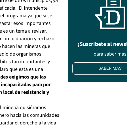
te de otros municipios, ya
ficacia. El Intendente
 el programa ya que si se
gastar esos importantes
 es un tema a revisar.
r, preocupación y rechazo
¡Suscribete al news
e hacen las mineras que
medio de organismos
para saber más
mbitos tan importantes y
laro que esta es una
SABER MÁS
des exigimos que las
n incapacitadas para por
n local de resistencia y
el minería quisiéramos
imero hacia las comunidades
ardar el derecho a la vida