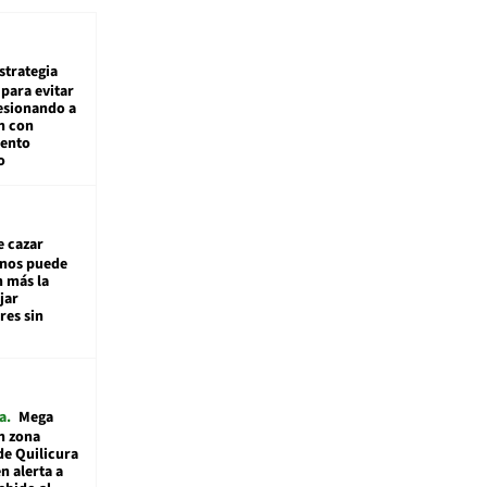
estrategia
para evitar
esionando a
n con
iento
o
e cazar
inos puede
n más la
jar
es sin
a
Mega
n zona
de Quilicura
n alerta a