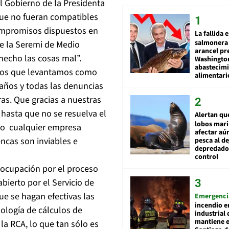
l Gobierno de la Presidenta
que no fueran compatibles
ompromisos dispuestos en
La fallida 
salmonera 
te la Seremi de Medio
arancel pr
hecho las cosas mal”.
Washingto
abastecim
ntos que levantamos como
alimentari
años y todas las denuncias
ras. Que gracias a nuestras
hasta que no se resuelva el
Alertan qu
lobos mar
o o cualquier empresa
afectar aú
encas son inviables e
pesca al de
depredador
control
eocupación por el proceso
bierto por el Servicio de
e se hagan efectivas las
Emergenci
incendio e
ología de cálculos de
industrial 
mantiene e
la RCA, lo que tan sólo es