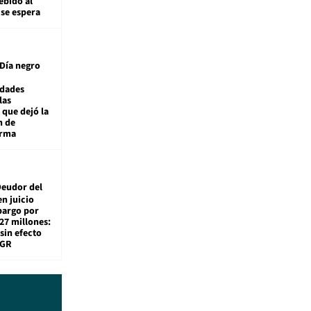
ebido al
 se espera
Día negro
idades
las
 que dejó la
n de
orma
eudor del
en juicio
bargo por
27 millones:
sin efecto
TGR