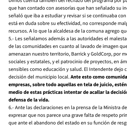
Dimos cuenta también del rechazo del programa por par
que han contado con asesorías que han señalado su ine
señaló que iba a estudiar y revisar si se continuaba con
está en duda sobre su efectividad, no corresponde mal
recursos. A lo que la alcaldesa de la comuna agrego que
5.- Les señalamos además a las autoridades el malesta
de las comunidades en cuanto al lavado de imagen qu
amenazan nuestro territorio, Barrick y GoldCorp, por 
sociales y estatales, y el patrocinio de proyectos, en á
sensibles como educación y salud. El Intendente dejo c
decisión del municipio local.
Ante esto como comunida
empresas, sobre todo aquellas en tela de juicio, esté
medio de estas prácticas intentar de acallar la decisió
defensa de la vida.
6.- Ante las declaraciones en la prensa de la Ministra d
expresar que nos parece una grave falta de respeto pr
que ante el abandono del estado en su función de resgu