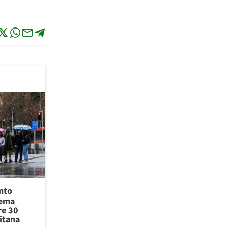
ento
tema
re 30
itana