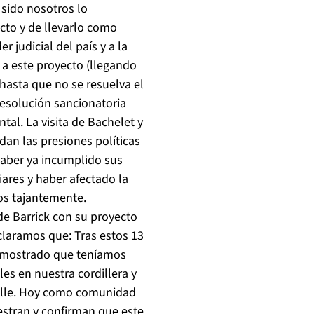
 sido nosotros lo
cto y de llevarlo como
 judicial del país y a la
 a este proyecto (llegando
 hasta que no se resuelva el
resolución sancionatoria
tal. La visita de Bachelet y
dan las presiones políticas
 haber ya incumplido sus
ares y haber afectado la
os tajantemente.
de Barrick con su proyecto
laramos que: Tras estos 13
emostrado que teníamos
es en nuestra cordillera y
 valle. Hoy como comunidad
stran y confirman que este