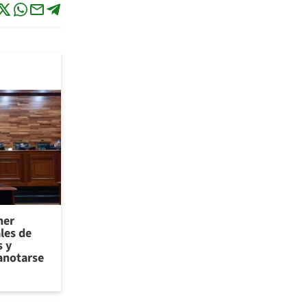
ner
les de
 y
anotarse