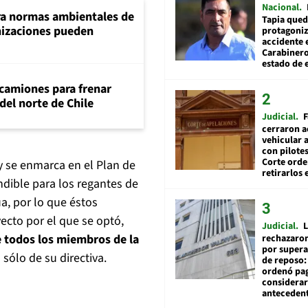
Nacional
ra normas ambientales de
Tapia qued
nizaciones pueden
protagoniz
accidente 
Carabiner
estado de 
 camiones para frenar
del norte de Chile
Judicial
F
cerraron a
vehicular a
con pilotes
Corte ord
oy se enmarca en el Plan de
retirarlos 
ndible para los regantes de
ua, por lo que éstos
yecto por el que se optó,
Judicial
L
e todos los miembros de la
rechazaron
por supera
sólo de su directiva.
de reposo:
ordenó pag
considerar
anteceden