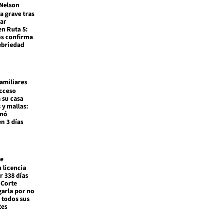
Nelson
a grave tras
ar
en Ruta 5:
os confirma
ebriedad
amiliares
cceso
 su casa
 y mallas:
enó
en 3 días
e
 licencia
r 338 días
 Corte
arla por no
 todos sus
tes