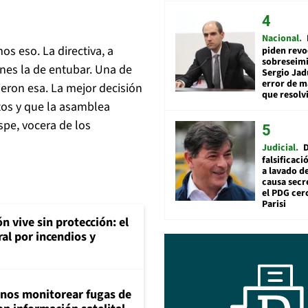
Nacional
s eso. La directiva, a
piden revo
sobreseimi
nes la de entubar. Una de
Sergio Jad
error de m
gieron esa. La mejor decisión
que resolv
tos y que la asamblea
ispe, vocera de los
Judicial
falsificaci
a lavado de
causa secr
el PDG cer
Parisi
n vive sin protección: el
ral por incendios y
inos monitorear fugas de