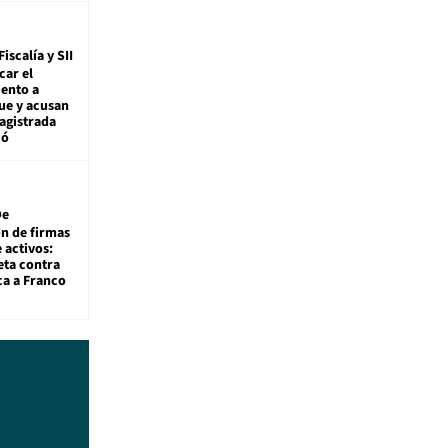
Fiscalía y SII
car el
ento a
ue y acusan
agistrada
ió
De
ón de firmas
 activos:
eta contra
ca a Franco