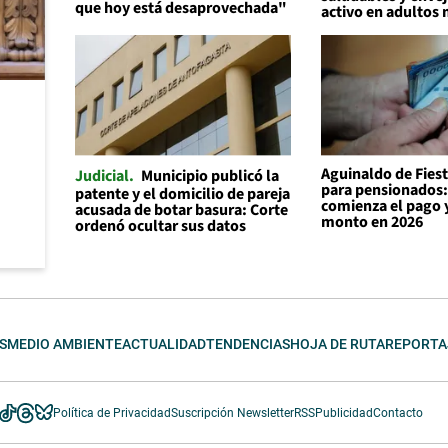
que hoy está desaprovechada"
activo en adultos
Aguinaldo de Fiest
Judicial
Municipio publicó la
para pensionados
patente y el domicilio de pareja
comienza el pago y
acusada de botar basura: Corte
monto en 2026
ordenó ocultar sus datos
S
MEDIO AMBIENTE
ACTUALIDAD
TENDENCIAS
HOJA DE RUTA
REPORTA
Política de Privacidad
Suscripción Newsletter
RSS
Publicidad
Contacto