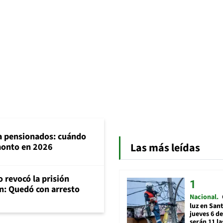
ra pensionados: cuándo
Las más leídas
 monto en 2026
 revocó la prisión
n: Quedó con arresto
Nacional
luz en San
jueves 6 de
serán 11 l