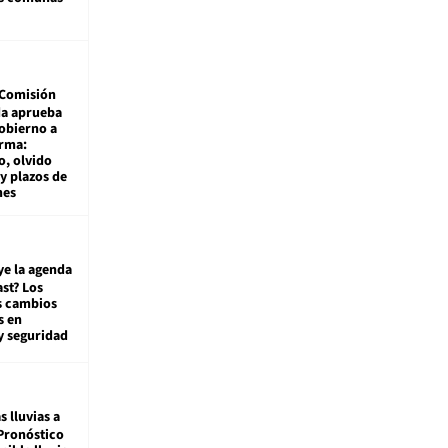
Comisión
da aprueba
gobierno a
rma:
, olvido
y plazos de
mes
ye la agenda
st? Los
s cambios
s en
y seguridad
s lluvias a
Pronóstico