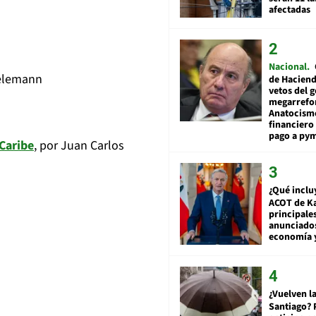
afectadas
Nacional
ielemann
de Hacien
vetos del 
megarrefo
Anatocismo
financiero 
pago a py
 Caribe
, por Juan Carlos
¿Qué inclu
ACOT de Ka
principale
anunciado
economía 
¿Vuelven la
Santiago? 