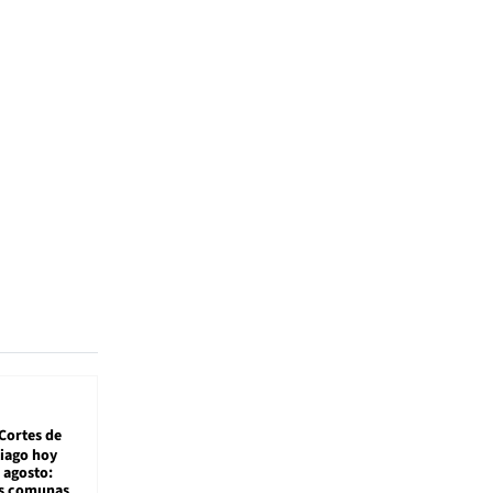
Cortes de
tiago hoy
 agosto:
as comunas