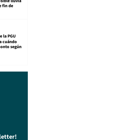
sible lluvia
e fin de
e la PGU
sa cuándo
monto según
letter!