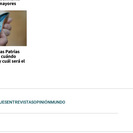
 mayores
as Patrias
: cuándo
 cuál será el
JES
ENTREVISTAS
OPINIÓN
MUNDO