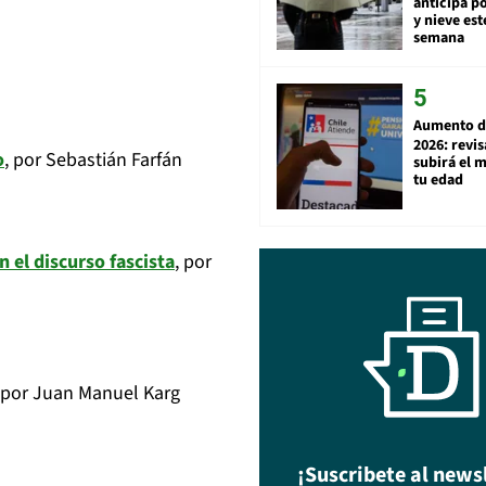
anticipa po
y nieve est
semana
Aumento d
2026: revi
o
, por Sebastián Farfán
subirá el 
tu edad
 el discurso fascista
, por
 por Juan Manuel Karg
¡Suscribete al news