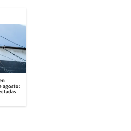
 en
e agosto:
ectadas