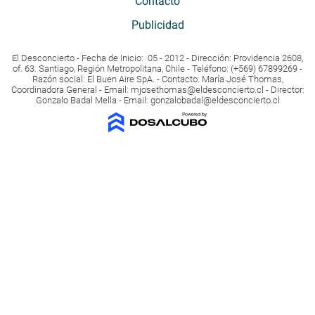
Contacto
Publicidad
El Desconcierto - Fecha de Inicio: 05 - 2012 - Dirección: Providencia 2608,
of. 63. Santiago, Región Metropolitana, Chile - Teléfono: (+569) 67899269 -
Razón social: El Buen Aire SpA. - Contacto: María José Thomas,
Coordinadora General - Email:
mjosethomas@eldesconcierto.cl
- Director:
Gonzalo Badal Mella - Email:
gonzalobadal@eldesconcierto.cl