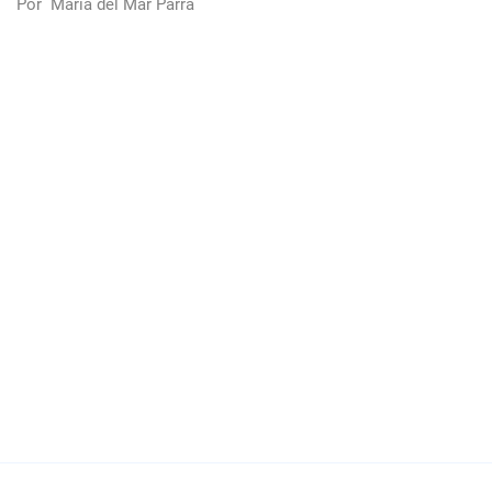
Por
María del Mar Parra