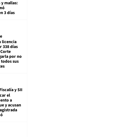
 y mallas:
enó
en 3 días
e
 licencia
r 338 días
 Corte
arla por no
 todos sus
tes
Fiscalía y SII
car el
ento a
ue y acusan
agistrada
ió