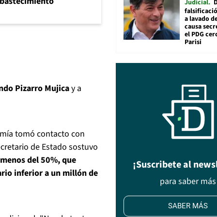
abastecimiento
Judicial
falsificaci
a lavado de
causa secr
el PDG cer
Parisi
do Pizarro Mujica
y a
onomía tomó contacto con
ecretario de Estado sostuvo
 menos del 50%, que
¡Suscribete al news
rio inferior a un millón de
para saber más
SABER MÁS