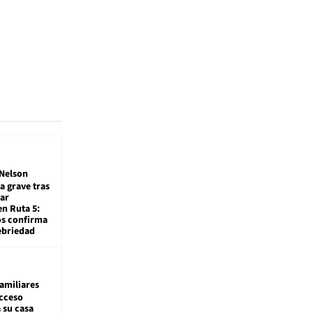
Nelson
a grave tras
ar
en Ruta 5:
os confirma
ebriedad
amiliares
cceso
 su casa