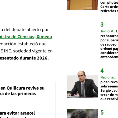
con pilotes
Corte ord
retirarlos 
io del debate abierto por
Judicial
L
nistra de Ciencias, Ximena
rechazaron
por supera
redacción estableció que
de reposo:
ordenó pag
 INC, sociedad vigente en
considerar
anteceden
resentado durante 2026.
Nacional
piden revo
sobreseimi
en Quilicura revive su
Sergio Jad
na de las primeras
error de m
que resolv
ara evitar arancel