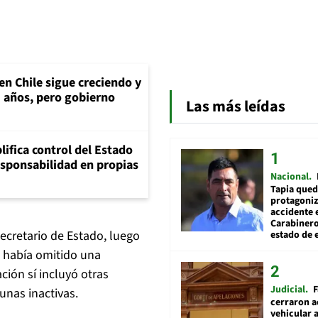
en Chile sigue creciendo y
 5 años, pero gobierno
Las más leídas
lifica control del Estado
esponsabilidad en propias
Nacional
Tapia qued
protagoniz
accidente 
Carabiner
secretario de Estado, luego
estado de 
o había omitido una
ción sí incluyó otras
Judicial
F
unas inactivas.
cerraron a
vehicular a