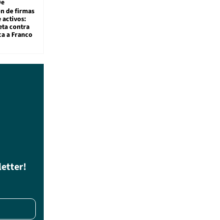
De
ón de firmas
 activos:
eta contra
ca a Franco
letter!