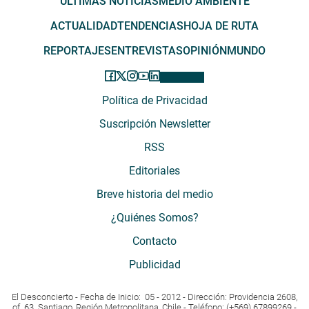
ÚLTIMAS NOTICIAS
MEDIO AMBIENTE
ACTUALIDAD
TENDENCIAS
HOJA DE RUTA
REPORTAJES
ENTREVISTAS
OPINIÓN
MUNDO
Política de Privacidad
Suscripción Newsletter
RSS
Editoriales
Breve historia del medio
¿Quiénes Somos?
Contacto
Publicidad
El Desconcierto - Fecha de Inicio: 05 - 2012 - Dirección: Providencia 2608,
of. 63. Santiago, Región Metropolitana, Chile - Teléfono: (+569) 67899269 -