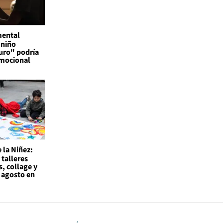
mental
 niño
uro" podría
emocional
 la Niñez:
 talleres
s, collage y
 agosto en