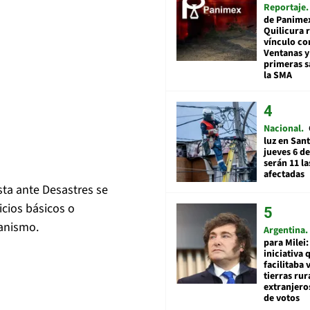
Reportaje
de Panime
Quilicura 
vínculo co
Ventanas y
primeras s
la SMA
Nacional
luz en San
jueves 6 de
serán 11 l
afectadas
sta ante Desastres se
icios básicos o
ganismo.
Argentina
para Milei:
iniciativa 
facilitaba 
tierras rur
extranjeros
de votos