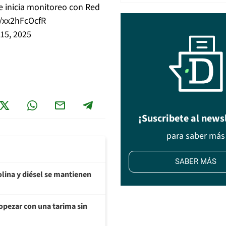
e inicia monitoreo con Red
m/xx2hFcOcfR
15, 2025
¡Suscribete al news
para saber más
SABER MÁS
olina y diésel se mantienen
opezar con una tarima sin