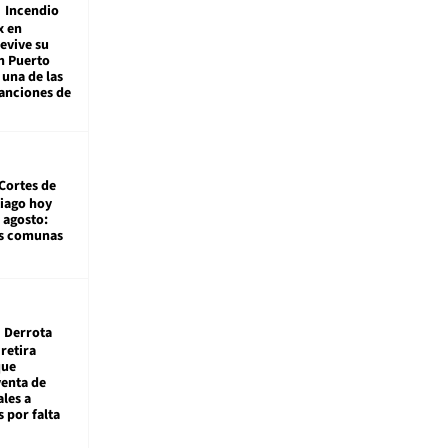
Incendio
x en
revive su
n Puerto
 una de las
anciones de
Cortes de
tiago hoy
 agosto:
as comunas
Derrota
 retira
que
venta de
ales a
 por falta