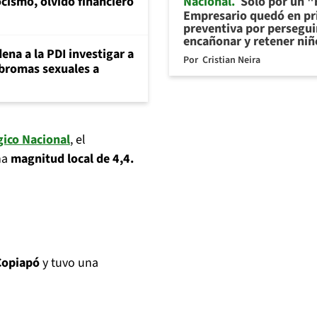
Nacional
Sólo por un "r
cismo, olvido financiero
Empresario quedó en pr
preventiva por persegui
encañonar y retener niñ
ena a la PDI investigar a
Por
Cristian Neira
 bromas sexuales a
ico Nacional
, el
na
magnitud local de 4,4.
Copiapó
y tuvo una