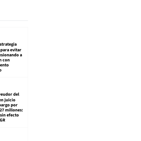
estrategia
para evitar
esionando a
n con
iento
o
eudor del
en juicio
bargo por
27 millones:
sin efecto
TGR