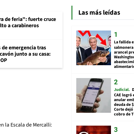
Las más leídas
a de feria": fuerte cruce
lto a carabineros
La fallida 
s de emergencia tras
salmonera 
arancel pr
cavón junto a su casa:
Washingto
MOP
abastecim
alimentari
Judicial
D
CAE logró 
anular em
deuda de $
Corte dejó 
cobro de 
n la Escala de Mercalli: