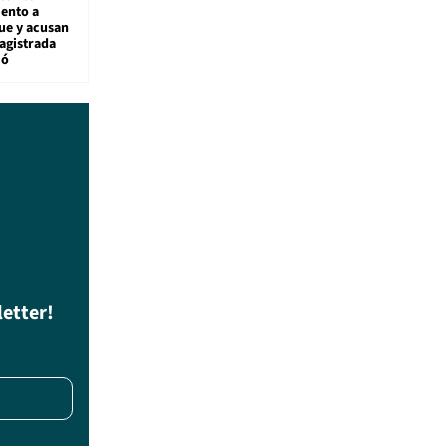
ento a
ue y acusan
agistrada
ió
letter!