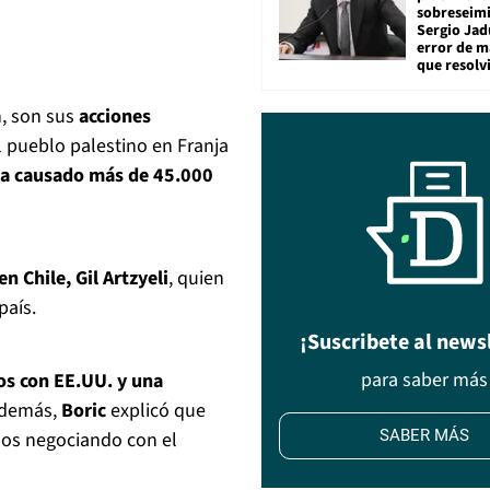
sobreseimi
Sergio Jad
error de m
que resolv
n, son sus
acciones
l pueblo palestino en Franja
 ha causado más de 45.000
n Chile, Gil Artzyeli
, quien
país.
¡Suscribete al news
para saber más
s con EE.UU. y una
Además,
Boric
explicó que
SABER MÁS
os negociando con el