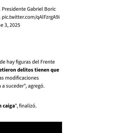
 Presidente Gabriel Boric
…
pic.twitter.com/qAlFzrgA9i
e 3, 2025
de hay figuras del Frente
tieron delitos tienen que
as modificaciones
 a suceder", agregó.
n caiga
", finalizó.