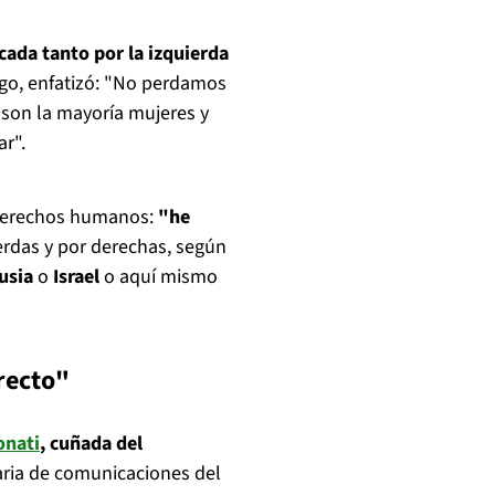
cada tanto por la izquierda
rgo, enfatizó: "No perdamos
 son la mayoría mujeres y
ar".
 derechos humanos:
"he
erdas y por derechas, según
usia
o
Israel
o aquí mismo
recto"
onati
, cuñada del
taria de comunicaciones del