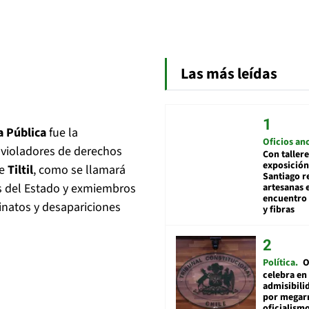
Las más leídas
a Pública
fue la
Oficios an
 violadores de derechos
Con tallere
exposición
de
Tiltil
, como se llamará
Santiago r
s del Estado y exmiembros
artesanas 
encuentro 
inatos y desapariciones
y fibras
Política
O
celebra en
admisibili
por megar
oficialismo