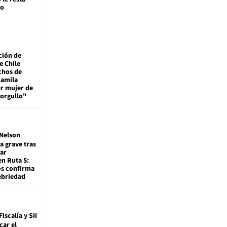
mo
ción de
e Chile
chos de
Camila
er mujer de
 orgullo"
Nelson
a grave tras
ar
en Ruta 5:
os confirma
ebriedad
Fiscalía y SII
car el