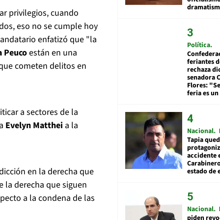
dramatis
ar privilegios, cuando
odos, eso no se cumple hoy
mandatario enfatizó que "la
Política
a Peuco
están en una
Confedera
feriantes d
s que cometen delitos en
rechaza di
senadora 
Flores: "S
feria es un
ticar a sectores de la
ta
Evelyn Matthei
a la
Nacional
Tapia qued
protagoniz
accidente 
Carabiner
icción en la derecha que
estado de 
e la derecha que siguen
specto a la condena de las
Nacional
piden revo