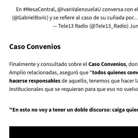
En
#MesaCentral
,
@IvanValenzuelaU
conversa con el
(
@GabrielBoric
) y se refiere al caso de su cuñada por
— Tele13 Radio (@Tele13_Radio)
Jun
Caso Convenios
Finalmente y consultado sobre el
Caso Convenios
, don
Amplio relacionadas, aseguró que “
todos quienes come
hacerse responsables
de aquello, tenemos que hacer l
institucionales que se requieran para que eso no vuelva
"En esto no voy a tener un doble discurso: caiga quie