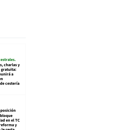
cestrales
s, charlas y
 gratuita:
eunirá a
en
de cestería
posición
 bloque
dad en el TC
reforma y
 le resta