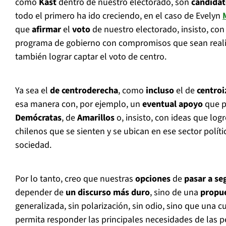
como
Kast
dentro de nuestro electorado, son
candidat
todo el primero ha ido creciendo, en el caso de Evelyn
que
afirmar
el
voto
de nuestro electorado, insisto, co
programa de gobierno con compromisos que sean realiz
también lograr captar el voto de centro.
Ya sea el
de centroderecha
, como
incluso
el de
centroi
esa manera con, por ejemplo, un
eventual apoyo
que po
Demócratas
, de
Amarillos
o, insisto, con ideas que log
chilenos que se sienten y se ubican en ese sector políti
sociedad.
Por lo tanto, creo que nuestras
opciones
de
pasar a se
depender de
un discurso más duro
, sino de una
propue
generalizada, sin polarización, sin odio, sino que una 
permita responder las principales necesidades de las p