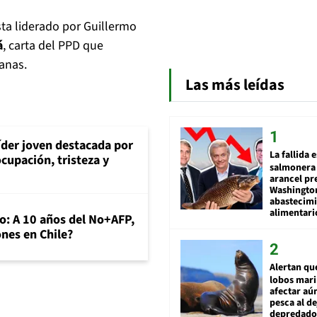
sta liderado por Guillermo
á
, carta del PPD que
anas.
Las más leídas
íder joven destacada por
La fallida 
cupación, tristeza y
salmonera 
arancel pr
Washingto
abastecim
alimentari
o: A 10 años del No+AFP,
nes en Chile?
Alertan qu
lobos mar
afectar aú
pesca al de
depredador