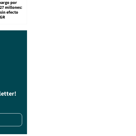
bargo por
27 millones:
sin efecto
TGR
letter!