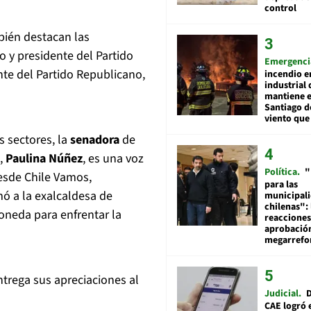
control
bién destacan las
o y presidente del Partido
Emergenci
nte del Partido Republicano,
incendio e
industrial 
mantiene e
Santiago d
viento que
 sectores, la
senadora
de
a,
Paulina Núñez
, es una voz
Política
"
desde Chile Vamos,
para las
mó a la exalcaldesa de
municipal
chilenas": 
Moneda para enfrentar la
reacciones
aprobació
megarref
ntrega sus apreciaciones al
Judicial
D
CAE logró 