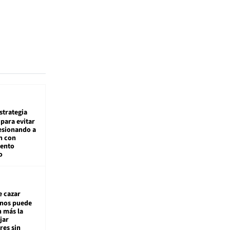
estrategia
para evitar
esionando a
n con
iento
o
e cazar
inos puede
n más la
jar
es sin