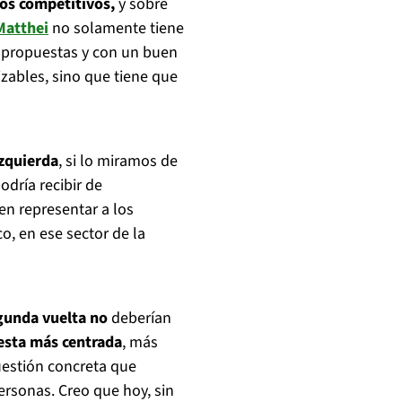
os competitivos,
y sobre
Matthei
no solamente tiene
n propuestas y con un buen
ables, sino que tiene que
zquierda
, si lo miramos de
dría recibir de
ren representar a los
co, en ese sector de la
gunda vuelta
no
deberían
sta más centrada
, más
cuestión concreta que
ersonas. Creo que hoy, sin