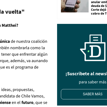
anular em
deuda de $
Corte dejó 
da vuelta"
cobro de 
n Matthei?
 única
de nuestra coalición
ambién nombrarla como la
a tener que enfrentar algún
porque, además, va aunando
 que es el programa de
¡Suscribete al news
para saber más
 ideas, propuestas,
SABER MÁS
candidata de Chile Vamos,
piense
en el
futuro
, que se