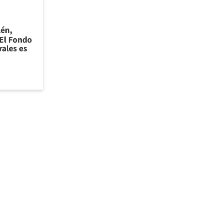
én,
"El Fondo
ales es