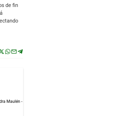
s de fin
tá
yectando