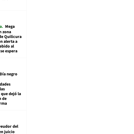
a
Mega
n zona
de Quilicura
n alerta a
ebido al
 se espera
Día negro
idades
las
 que dejó la
n de
orma
eudor del
en juicio