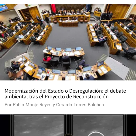
Modernización del Estado o Desregulación: el debate
ambiental tras el Proyecto de Reconstrucción
Por
Pablo Monje Reyes
y
Gerardo Torres Balchen