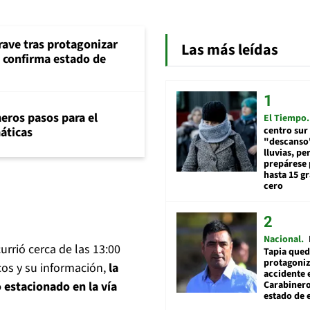
rave tras protagonizar
Las más leídas
s confirma estado de
eros pasos para el
El Tiempo
centro sur
máticas
"descanso"
lluvias, pe
prepárese p
hasta 15 g
cero
Nacional
currió cerca de las 13:00
Tapia qued
protagoniz
cos y su información,
la
accidente 
Carabiner
 estacionado en la vía
estado de 