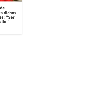
 de
za dichos
es: "Ser
ullo"