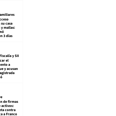
amiliares
cceso
 su casa
 y mallas:
enó
en 3 días
Fiscalía y SII
car el
ento a
ue y acusan
agistrada
ió
De
ón de firmas
 activos:
eta contra
ca a Franco