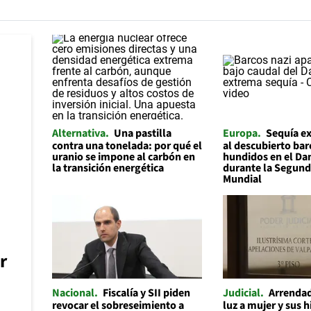
Alternativa
Una pastilla
Europa
Sequía e
contra una tonelada: por qué el
al descubierto bar
uranio se impone al carbón en
hundidos en el Da
la transición energética
durante la Segund
Mundial
r
Nacional
Fiscalía y SII piden
Judicial
Arrendad
revocar el sobreseimiento a
luz a mujer y sus h