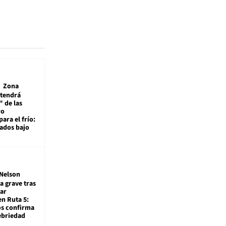
Zona
 tendrá
 de las
ro
ara el frío:
rados bajo
Nelson
a grave tras
ar
en Ruta 5:
os confirma
ebriedad