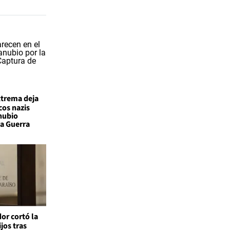
xtrema deja
cos nazis
nubio
a Guerra
or cortó la
ijos tras