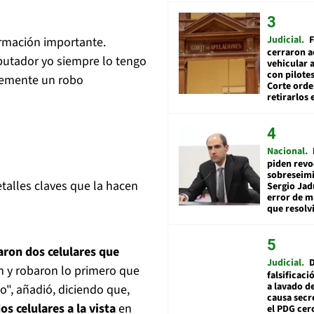
Judicial
F
rmación importante.
cerraron a
putador yo siempre lo tengo
vehicular a
con pilotes
lemente un robo
Corte ord
retirarlos 
Nacional
piden revo
sobreseimi
talles claves que la hacen
Sergio Jad
error de m
que resolv
aron dos celulares que
Judicial
on y robaron lo primero que
falsificaci
a lavado de
o", añadió, diciendo que,
causa secr
s celulares a la vista
en
el PDG cer