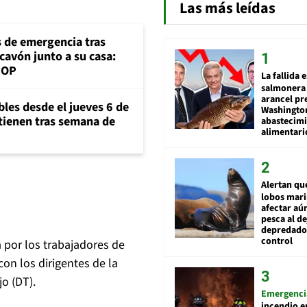
Las más leídas
s de emergencia tras
cavón junto a su casa:
MOP
La fallida 
salmonera 
arancel pr
bles desde el jueves 6 de
Washingto
ntienen tras semana de
abastecim
alimentari
Alertan qu
lobos mar
afectar aú
pesca al de
depredador
control
 por los trabajadores de
con los dirigentes de la
o (DT).
Emergenci
incendio e