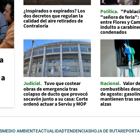
¿Inspirados o expirados? Los
Política
"Poblaci
dos decretos que regulan la
"señora de feria":
calidad del aire retirados de
entre Flores y Cam
Contraloría
indulto a carabine
condenados
na
 a
Judicial
Tuvo que costear
Nacional
Valor de
obras de emergencia tras
combustibles desd
colapso de ducto que provocó
de agosto: gasolin
socavón junto a su casa: Corte
mantienen tras s
ordenó actuar a Serviu y MOP
alzas
S
MEDIO AMBIENTE
ACTUALIDAD
TENDENCIAS
HOJA DE RUTA
REPORTA