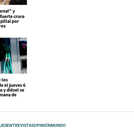
onal" y
 fuerte cruce
pillai por
ros
 los
e el jueves 6
a y diésel se
emana de
JES
ENTREVISTAS
OPINIÓN
MUNDO