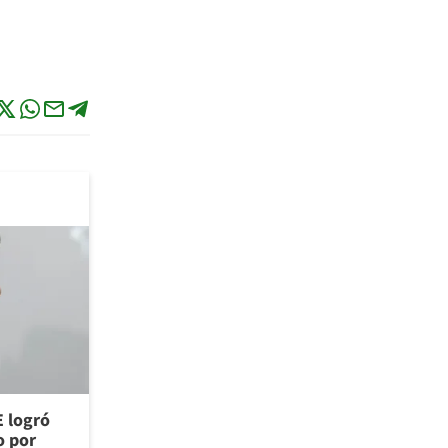
E logró
o por