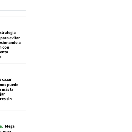
estrategia
para evitar
esionando a
n con
iento
o
e cazar
inos puede
n más la
jar
es sin
a
Mega
n zona