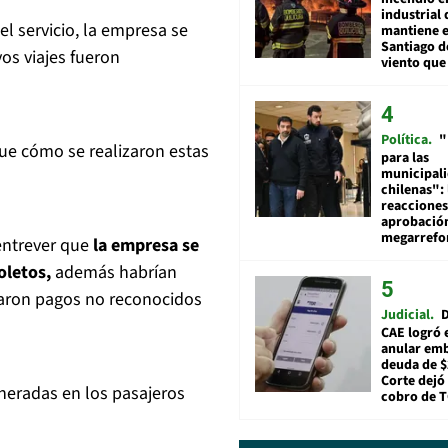
industrial 
l servicio, la empresa se
mantiene e
Santiago d
os viajes fueron
viento que
Política
"
que cómo se realizaron estas
para las
municipal
chilenas": 
reacciones
aprobació
megarref
 entrever que
la empresa se
oletos,
además habrían
naron pagos no reconocidos
Judicial
D
CAE logró 
anular em
deuda de $
Corte dejó 
neradas en los pasajeros
cobro de 