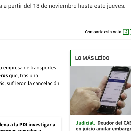
os a partir del 18 de noviembre hasta este jueves.
Comparte esta nota:
LO MÁS LEÍDO
 la empresa de transportes
eros
que, tras una
ás, sufrieron la cancelación
Judicial
Deudor del CA
ena a la PDI investigar a
en juicio anular embarg
 bromas sexuales a