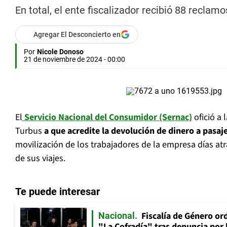
En total, el ente fiscalizador recibió 88 reclam
Agregar El Desconcierto en
Por
Nicole Donoso
21 de noviembre de 2024 - 00:00
El
Servicio Nacional del Consumidor (Sernac)
ofició a
Turbus
a que acredite la devolución de dinero a pasaj
movilización de los trabajadores de la empresa días atr
de sus viajes.
Te puede interesar
Fiscalía de Género ord
Nacional
"La Cofradía" tras denuncia por