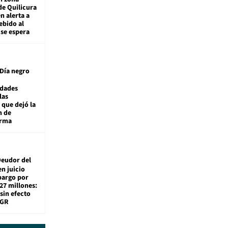
de Quilicura
n alerta a
ebido al
 se espera
Día negro
idades
las
 que dejó la
n de
orma
eudor del
en juicio
bargo por
27 millones:
sin efecto
TGR