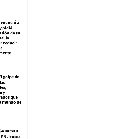
enunció a
y pidió
nsión de su
nal lo
r reducir
os
amente
El golpe de
las
es,
a y
rados que
al mundo de
Se suma a
: PNL busca