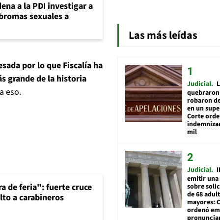
ena a la PDI investigar a
 bromas sexuales a
Las más leídas
esada por lo que Fiscalía ha
s grande de la historia
Judicial
L
a eso.
quebraron 
robaron de
en un sup
Corte ord
indemnizar
mil
Judicial
I
emitir una
a de feria": fuerte cruce
sobre soli
de 68 adul
lto a carabineros
mayores: 
ordenó emi
pronuncia