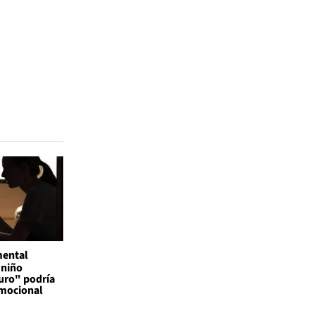
mental
 niño
uro" podría
emocional