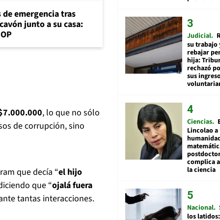
s de emergencia tras
cavón junto a su casa:
MOP
Judicial
R
su trabajo 
rebajar pe
hija: Tribu
rechazó po
sus ingres
voluntari
e $7.000.000
, lo que no sólo
Ciencias
sos de corrupción, sino
Lincolao a 
humanidad
matemátic
postdocto
complica 
la ciencia
ram que decía “
el hijo
 diciendo que “
ojalá fuera
ante tantas interacciones.
Nacional
los latidos