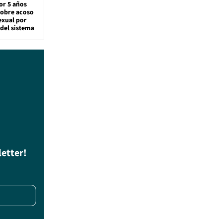
or 5 años
sobre acoso
exual por
del sistema
letter!