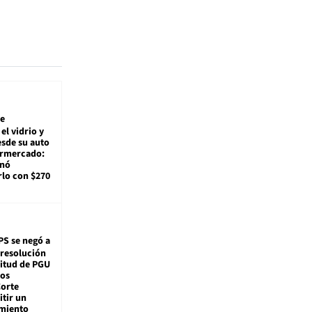
e
el vidrio y
sde su auto
ermercado:
enó
lo con $270
PS se negó a
 resolución
citud de PGU
tos
Corte
tir un
miento