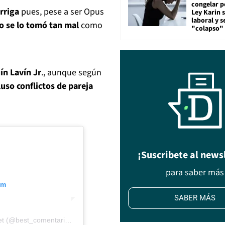
congelar p
rriga
pues, pese a ser Opus
Ley Karin 
laboral y s
o se lo tomó tan mal
como
"colapso" 
ín Lavín Jr
., aunque según
luso conflictos de pareja
¡Suscribete al news
para saber más
am
SABER MÁS
Una publicación compartida de Best Comentarios Internet (@best_comentarios_internet)