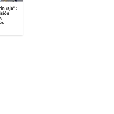
in raja":
isión
r,
os