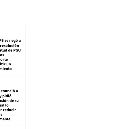
PS se negó a
 resolución
citud de PGU
tos
Corte
tir un
miento
enunció a
y pidió
nsión de su
nal lo
r reducir
os
amente