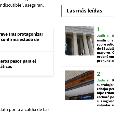
indiscutible", aseguran.
Las más leídas
rave tras protagonizar
Judicial
I
s confirma estado de
emitir una
sobre soli
de 68 adul
mayores: 
ordenó emi
eros pasos para el
pronuncia
máticas
Judicial
R
su trabajo 
rebajar pe
hija: Tribu
rechazó po
sus ingres
voluntari
ata por la alcaldía de Las