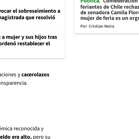
Política
Confederación
feriantes de Chile recha
evocar el sobreseimiento a
de senadora Camila Flor
magistrada que resolvió
mujer de feria es un org
Por
Cristian Neira
 a mujer y sus hijos tras
ordenó restablecer el
taciones y
cacerolazos
ansparencia.
émica reconocida y
eldo era alto,
pero su