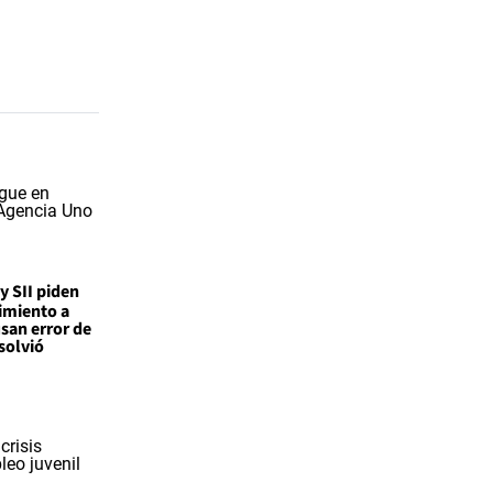
 y SII piden
imiento a
san error de
solvió