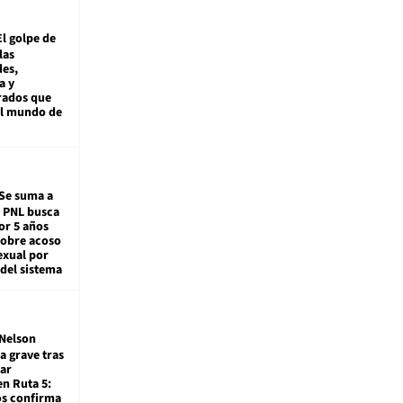
El golpe de
las
es,
a y
rados que
al mundo de
Se suma a
: PNL busca
or 5 años
sobre acoso
exual por
del sistema
Nelson
a grave tras
ar
en Ruta 5:
os confirma