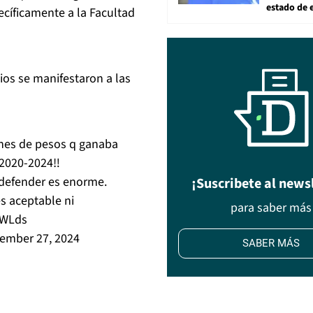
estado de 
cíficamente a la Facultad
ios se manifestaron a las
nes de pesos q ganaba
2020-2024‼️
e defender es enorme.
¡Suscribete al news
es aceptable ni
para saber más
IsWLds
ember 27, 2024
SABER MÁS