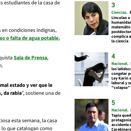
os estudiantes de la casa de
Ciencias
Lincolao a 
humanidad
matemátic
s en condiciones indignas,
postdocto
complica 
tos o falta de agua potable.
la ciencia
nquista
Sala de Prensa
,
Nacional
n.
los latidos
congelar p
Ley Karin 
laboral y s
 mal estado y ver que le
"colapso" 
, da rabia
”, sostiene una de
Nacional
Tapia qued
ciosa esta semana, la casa
protagoniz
accidente 
e lo que catalogan como
Carabiner