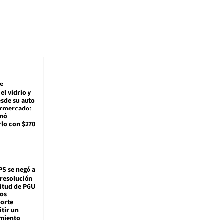
e
el vidrio y
sde su auto
ermercado:
enó
lo con $270
PS se negó a
 resolución
citud de PGU
tos
Corte
tir un
miento