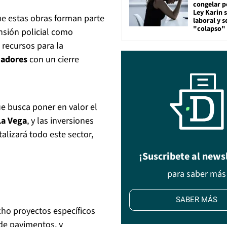
congelar p
Ley Karin 
ue estas obras forman parte
laboral y s
"colapso" 
nsión policial como
 recursos para la
iadores
con un cierre
que busca poner en valor el
La Vega
, y las inversiones
italizará todo este sector,
¡Suscribete al news
para saber más
SABER MÁS
ho proyectos específicos
de pavimentos, y