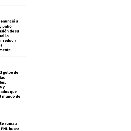
enunció a
y pidió
nsión de su
nal lo
r reducir
os
amente
El golpe de
las
es,
a y
rados que
al mundo de
Se suma a
: PNL busca