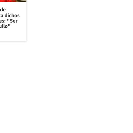
 de
za dichos
es: "Ser
ullo"