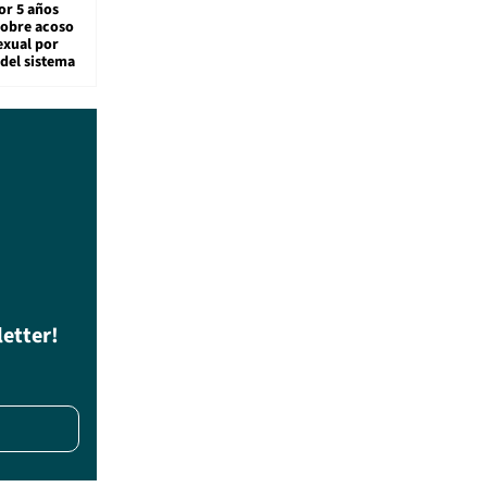
or 5 años
sobre acoso
exual por
del sistema
letter!