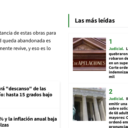
Las más leídas
tancia de estas obras para
dad queda abandonada es
ente revive, y eso es lo
Judicial
L
quebraron 
robaron de
en un sup
Corte ord
indemnizar
mil
rá "descanso" de las
río: hasta 15 grados bajo
Judicial
I
emitir una
sobre soli
de 68 adul
mayores: 
% y la inflación anual baja
ordenó emi
lzas
pronuncia