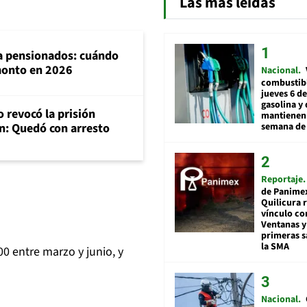
Las más leídas
ra pensionados: cuándo
 monto en 2026
Nacional
combustibl
jueves 6 de
gasolina y 
 revocó la prisión
mantienen 
semana de 
n: Quedó con arresto
Reportaje
de Panime
Quilicura 
vínculo co
Ventanas y
primeras s
la SMA
0 entre marzo y junio, y
Nacional