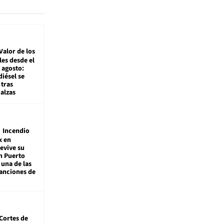
Valor de los
es desde el
 agosto:
diésel se
tras
alzas
Incendio
x en
revive su
n Puerto
 una de las
anciones de
Cortes de