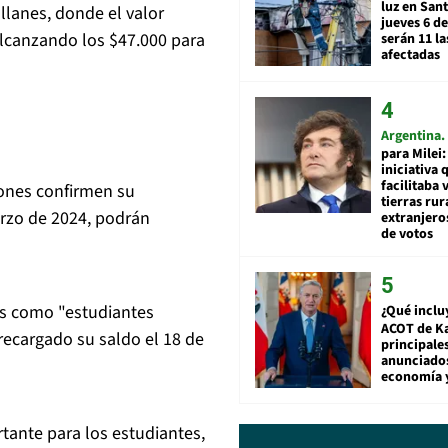
luz en San
llanes, donde el valor
jueves 6 de
alcanzando los $47.000 para
serán 11 l
afectadas
Argentina
para Milei:
iniciativa 
facilitaba 
iones confirmen su
tierras rur
arzo de 2024, podrán
extranjeros
de votos
os como "estudiantes
¿Qué inclu
ACOT de Ka
recargado su saldo el 18 de
principale
anunciado
economía 
tante para los estudiantes,