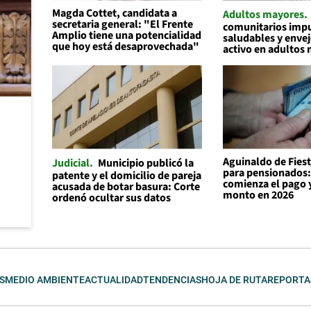
Magda Cottet, candidata a
Adultos mayores
secretaria general: "El Frente
comunitarios impu
Amplio tiene una potencialidad
saludables y enve
que hoy está desaprovechada"
activo en adultos
Aguinaldo de Fiest
Judicial
Municipio publicó la
para pensionados
patente y el domicilio de pareja
comienza el pago y
acusada de botar basura: Corte
monto en 2026
ordenó ocultar sus datos
S
MEDIO AMBIENTE
ACTUALIDAD
TENDENCIAS
HOJA DE RUTA
REPORTA