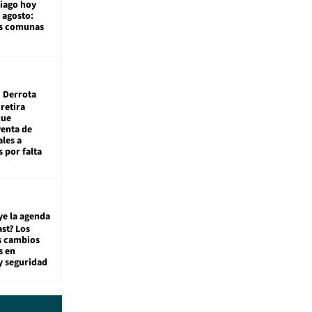
tiago hoy
 agosto:
as comunas
Derrota
 retira
que
venta de
ales a
 por falta
ye la agenda
st? Los
s cambios
s en
y seguridad