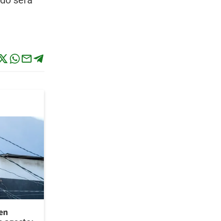
ndo será
 en