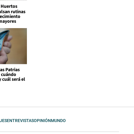
Huertos
lsan rutinas
jecimiento
 mayores
as Patrias
: cuándo
 cuál será el
JES
ENTREVISTAS
OPINIÓN
MUNDO