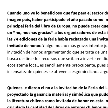
Cuando uno ve lo beneficioso que fue para el sector de
imagen país, haber participado el año pasado como in
principal feria del libro de Europa, no puede creer qu
un “no, muchas gracias” a los organizadores de esta i
las 74 ediciones de la feria había rechazado una invit
invitado de honor.
Y algo mucho más grave: intentar just
invitación de honor, argumentando que se trata de una 
busca destinar los recursos que se iban a invertir en dich
ecosistema local, es sencillamente preocupante, pues d
insensatez de quienes se atreven a esgrimir dichos ar
Quienes le dieron el no a la invitación de la Feria del
proyectado la ganancia material y simbólica que pudo
la literatura chilena como invitada de honor en esta i
calculado la cantidad de libros de autores chilenos q