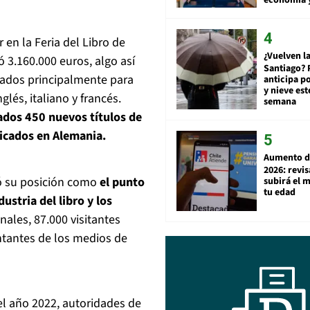
en la Feria del Libro de
¿Vuelven la
ió 3.160.000 euros, algo así
Santiago? 
sados principalmente para
anticipa po
y nieve est
lés, italiano y francés.
semana
cados 450 nuevos títulos de
licados en Alemania.
Aumento d
2026: revi
rmó su posición como
el punto
subirá el 
tu edad
stria del libro y los
nales, 87.000 visitantes
entantes de los medios de
del año 2022, autoridades de