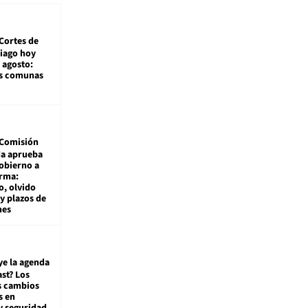
Cortes de
tiago hoy
 agosto:
as comunas
Comisión
da aprueba
gobierno a
rma:
, olvido
y plazos de
mes
ye la agenda
st? Los
s cambios
s en
y seguridad