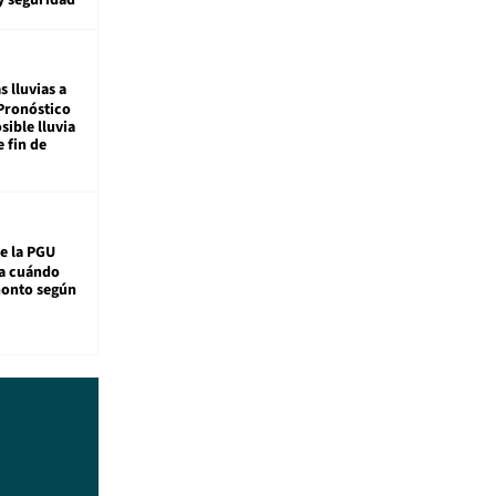
s lluvias a
Pronóstico
sible lluvia
e fin de
e la PGU
sa cuándo
monto según