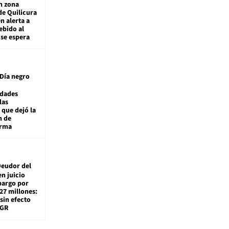
n zona
de Quilicura
n alerta a
ebido al
 se espera
Día negro
idades
las
 que dejó la
n de
orma
eudor del
en juicio
bargo por
27 millones:
sin efecto
TGR