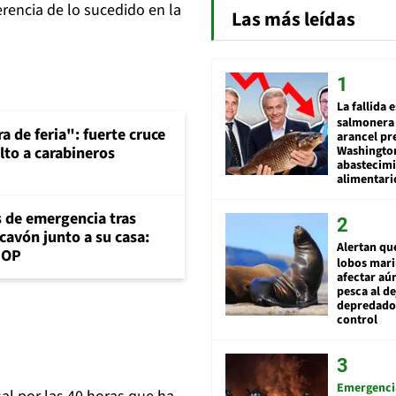
erencia de lo sucedido en la
Las más leídas
La fallida 
salmonera 
a de feria": fuerte cruce
arancel pr
Washingto
lto a carabineros
abastecim
alimentari
s de emergencia tras
cavón junto a su casa:
Alertan qu
MOP
lobos mar
afectar aú
pesca al de
depredador
control
Emergenci