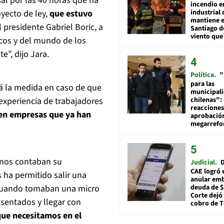
l por las 40 horas que ha
incendio e
industrial 
yecto de ley,
que estuvo
mantiene e
 presidente Gabriel Boric, a
Santiago d
viento que
ticos y del mundo de los
e”, dijo Jara.
Política
"
para las
rá la medida en caso de que
municipal
chilenas": 
 experiencia de trabajadores
reacciones
 en empresas que ya han
aprobació
megarref
 nos contaban su
Judicial
D
CAE logró 
s ha permitido salir una
anular em
deuda de $
o cuando tomaban una micro
Corte dejó 
 sentados y llegar con
cobro de 
que necesitamos en el