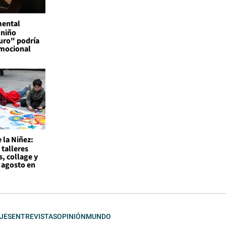
mental
 niño
uro" podría
emocional
 la Niñez:
 talleres
s, collage y
 agosto en
JES
ENTREVISTAS
OPINIÓN
MUNDO