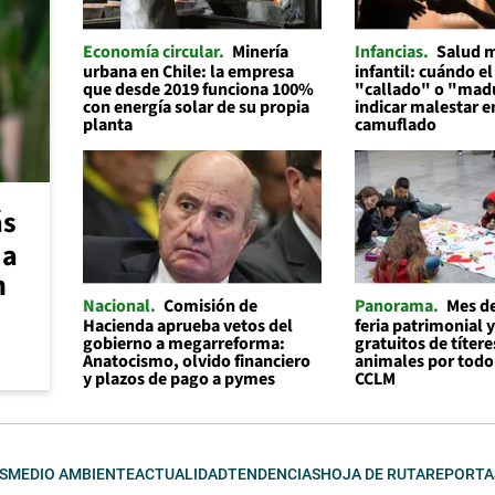
Economía circular
Minería
Infancias
Salud 
urbana en Chile: la empresa
infantil: cuándo el
que desde 2019 funciona 100%
"callado" o "mad
con energía solar de su propia
indicar malestar 
planta
camuflado
ás
 a
n
Nacional
Comisión de
Panorama
Mes de
Hacienda aprueba vetos del
feria patrimonial y
gobierno a megarreforma:
gratuitos de títere
Anatocismo, olvido financiero
animales por todo
y plazos de pago a pymes
CCLM
S
MEDIO AMBIENTE
ACTUALIDAD
TENDENCIAS
HOJA DE RUTA
REPORTA