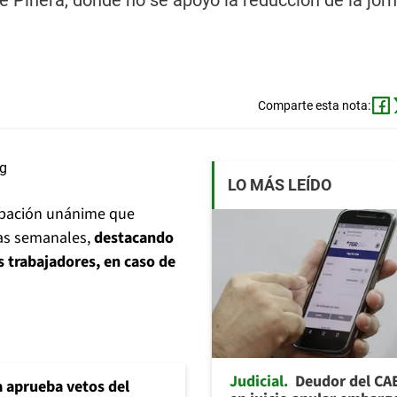
de Piñera, donde no se apoyó la reducción de la jor
Comparte esta nota:
LO MÁS LEÍDO
robación unánime que
ras semanales,
destacando
os trabajadores, en caso de
Judicial
Deudor del CA
 aprueba vetos del