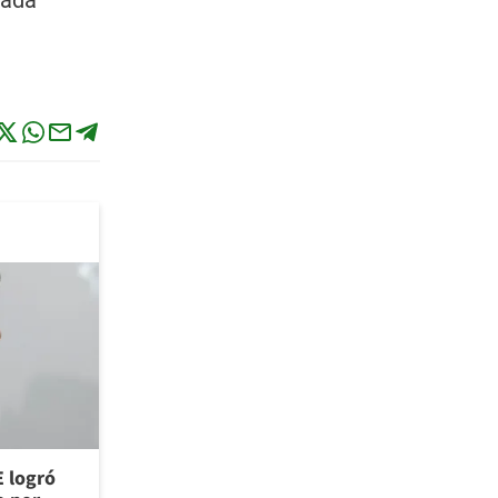
nada
E logró