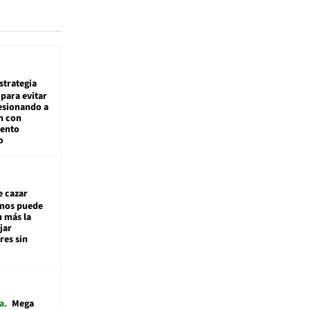
estrategia
para evitar
esionando a
n con
iento
o
e cazar
inos puede
n más la
jar
es sin
a
Mega