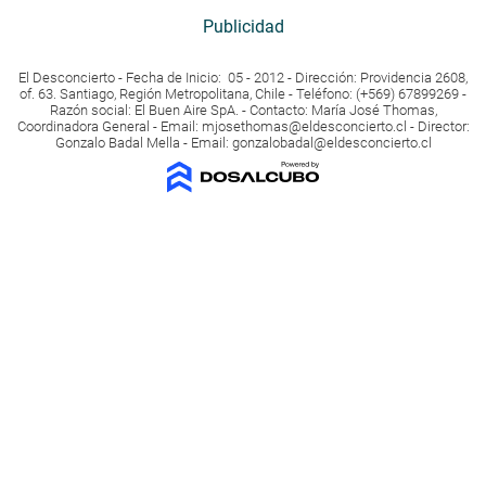
Publicidad
El Desconcierto - Fecha de Inicio: 05 - 2012 - Dirección: Providencia 2608,
of. 63. Santiago, Región Metropolitana, Chile - Teléfono: (+569) 67899269 -
Razón social: El Buen Aire SpA. - Contacto: María José Thomas,
Coordinadora General - Email:
mjosethomas@eldesconcierto.cl
- Director:
Gonzalo Badal Mella - Email:
gonzalobadal@eldesconcierto.cl