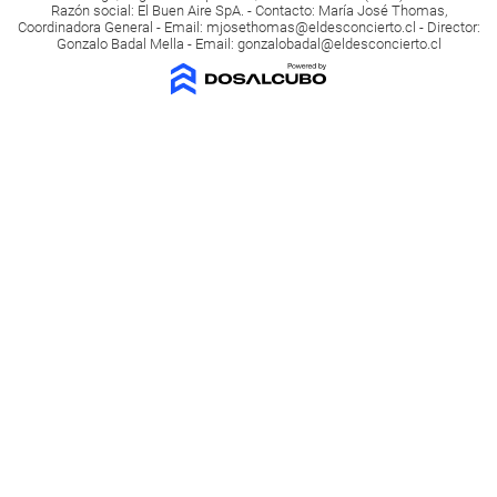
Razón social: El Buen Aire SpA. - Contacto: María José Thomas,
Coordinadora General - Email:
mjosethomas@eldesconcierto.cl
- Director:
Gonzalo Badal Mella - Email:
gonzalobadal@eldesconcierto.cl