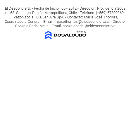
El Desconcierto - Fecha de Inicio: 05 - 2012 - Dirección: Providencia 2608,
of. 63. Santiago, Región Metropolitana, Chile - Teléfono: (+569) 67899269 -
Razón social: El Buen Aire SpA. - Contacto: María José Thomas,
Coordinadora General - Email:
mjosethomas@eldesconcierto.cl
- Director:
Gonzalo Badal Mella - Email:
gonzalobadal@eldesconcierto.cl