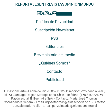
REPORTAJES
ENTREVISTAS
OPINIÓN
MUNDO
Política de Privacidad
Suscripción Newsletter
RSS
Editoriales
Breve historia del medio
¿Quiénes Somos?
Contacto
Publicidad
El Desconcierto - Fecha de Inicio: 05 - 2012 - Dirección: Providencia 2608,
of. 63. Santiago, Región Metropolitana, Chile - Teléfono: (+569) 67899269 -
Razón social: El Buen Aire SpA. - Contacto: María José Thomas,
Coordinadora General - Email:
mjosethomas@eldesconcierto.cl
- Director:
Gonzalo Badal Mella - Email:
gonzalobadal@eldesconcierto.cl