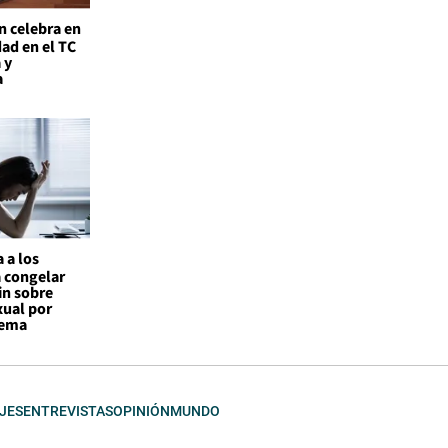
n celebra en
ad en el TC
 y
a
 a los
a congelar
in sobre
xual por
tema
JES
ENTREVISTAS
OPINIÓN
MUNDO