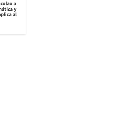
ncolao a
ática y
plica al