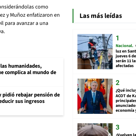
 considerándolas como
Las más leídas
ez y Muñoz enfatizaron en
il para avanzar a una
va.
Nacional
luz en San
jueves 6 de
serán 11 l
a las humanidades,
afectadas
e complica al mundo de
¿Qué inclu
y pidió rebajar pensión de
ACOT de Ka
reducir sus ingresos
principale
anunciado
economía 
¿Vuelven la