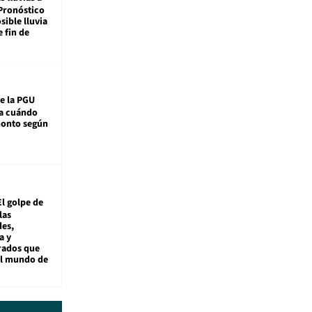
Pronóstico
sible lluvia
e fin de
e la PGU
sa cuándo
monto según
El golpe de
las
es,
a y
rados que
al mundo de