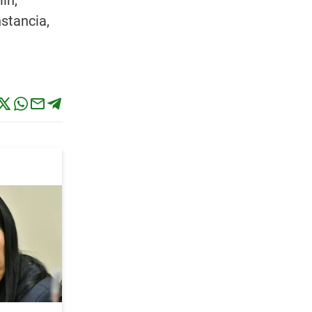
lh,
stancia,