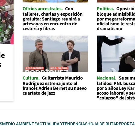
Oficios ancestrales
Con
Política
Oposició
talleres, charlas y exposición
bloque admisibilid
gratuita: Santiago reunirá a
por megarreforma
artesanas en encuentro de
oficialismo le rest
cestería y fibras
dramatismo
de
s
Cultura
Guitarrista Mauricio
Nacional
Se suma
Rodríguez estrena junto al
latidos: PNL busc
francés Adrien Bernet su nuevo
por 5 años Ley Kar
cuarteto de jazz
acoso laboral y se
"colapso" del sis
S
MEDIO AMBIENTE
ACTUALIDAD
TENDENCIAS
HOJA DE RUTA
REPORTA