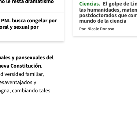
mo le resta dramatismo
Ciencias
El golpe de Li
las humanidades, matem
postdoctorados que com
: PNL busca congelar por
mundo de la ciencia
oral y sexual por
Por
Nicole Donoso
xuales y pansexuales del
ueva Constitución
.
iversidad familiar,
desaventajados y
agna, cambiando tales