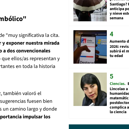
Santiago? 
anticipa po
y nieve est
mbólico"
semana
de “muy significativa la cita.
Aumento d
r y exponer nuestra mirada
2026: revi
mo a dos convencionales
subirá el 
tu edad
o que ellos/as representan y
tantes en toda la historia
Ciencias
Lincolao a 
, también valoró el
humanidad
matemátic
sugerencias fuesen bien
postdocto
complica 
 es un camino largo y donde
la ciencia
mportancia impulsar los