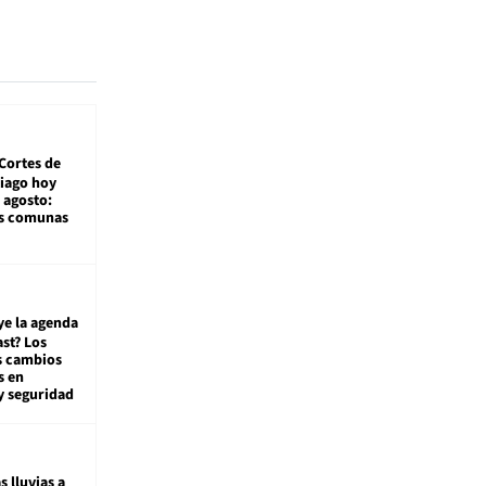
Cortes de
tiago hoy
 agosto:
as comunas
ye la agenda
st? Los
s cambios
s en
y seguridad
s lluvias a