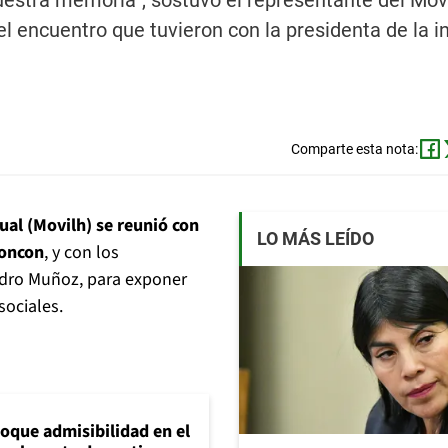
uestra memoria”, sostuvo el representante del Movi
 encuentro que tuvieron con la presidenta de la in
Comparte esta nota:
al (Movilh) se reunió con
LO MÁS LEÍDO
Loncon
, y con los
dro Muñoz, para exponer
sociales.
loque admisibilidad en el