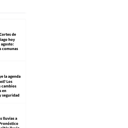
Cortes de
tiago hoy
 agosto:
as comunas
ye la agenda
st? Los
s cambios
s en
y seguridad
s lluvias a
Pronóstico