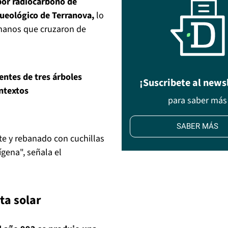
 por radiocarbono de
ueológico de Terranova,
lo
umanos que cruzaron de
entes de tres árboles
¡Suscribete al news
ontextos
para saber más
SABER MÁS
te y rebanado con cuchillas
gena", señala el
ta solar