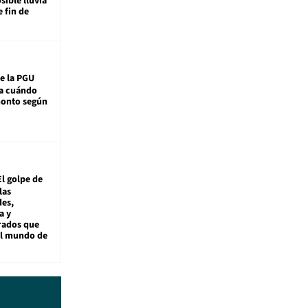
sible lluvia
e fin de
e la PGU
sa cuándo
monto según
El golpe de
las
es,
a y
rados que
al mundo de