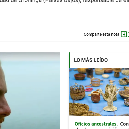
idad de Groninga (Países Bajos), responsable de es
Comparte esta nota:
LO MÁS LEÍDO
Oficios ancestrales
Con 