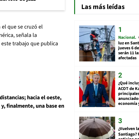
Las más leídas
el que se cruzó el
érica, señala la
Nacional
 este trabajo que publica
luz en San
jueves 6 de
serán 11 l
afectadas
¿Qué inclu
ACOT de Ka
principale
istancias; hacia el oeste,
anunciado
economía 
 y, finalmente, una base en
¿Vuelven la
Santiago? 