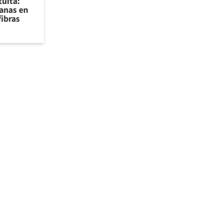
tuita:
sanas en
fibras