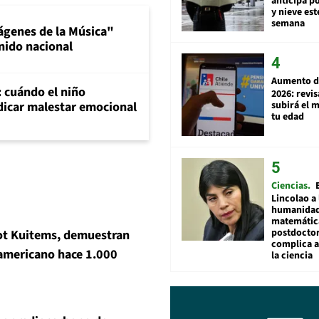
anticipa po
y nieve est
semana
ágenes de la Música"
nido nacional
Aumento d
: cuándo el niño
2026: revi
subirá el 
dicar malestar emocional
tu edad
Ciencias
Lincolao a 
humanidad
matemátic
postdocto
got Kuitems, demuestran
complica 
 americano hace 1.000
la ciencia