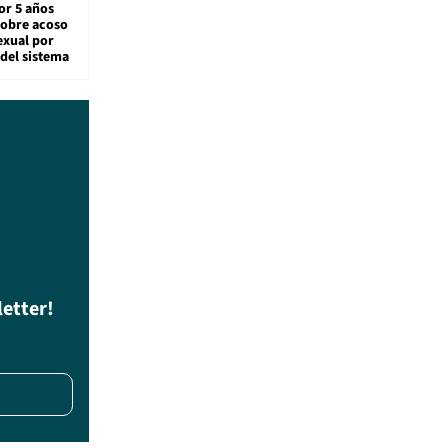
or 5 años
sobre acoso
exual por
del sistema
letter!