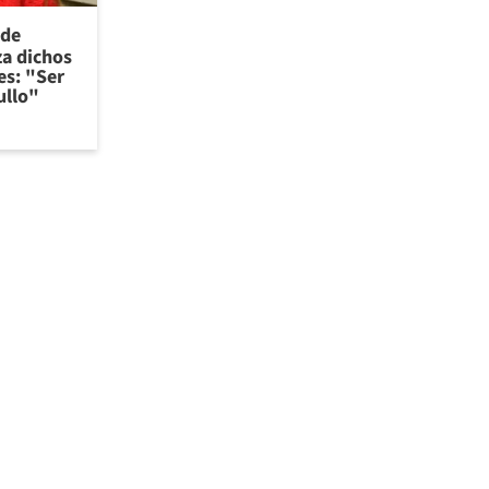
 de
za dichos
es: "Ser
ullo"