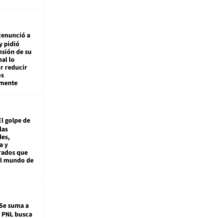
enunció a
y pidió
nsión de su
nal lo
r reducir
os
amente
El golpe de
las
es,
a y
rados que
al mundo de
Se suma a
: PNL busca