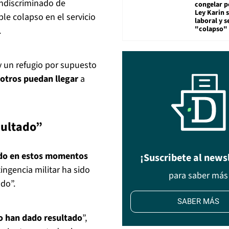
indiscriminado de
congelar p
Ley Karin 
le colapso en el servicio
laboral y s
"colapso" 
.
 un refugio por supuesto
 otros puedan llegar
a
sultado”
do
en estos momentos
¡Suscribete al news
ngencia militar ha sido
para saber más
ado”.
SABER MÁS
o han dado resultado
”,