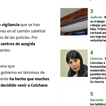
Judicial
R
su trabajo 
 vigilancia
que se han
rebajar pe
hija: Tribu
eo en el camión satelital
rechazó po
sus ingres
s de las policías. Por
voluntari
 centros de acogida
antes.
Ciencias
Lincolao a 
ñana que
humanidad
matemátic
 gobierno en términos de
postdocto
complica 
amente
ha hecho que muchos
la ciencia
 decidido venir a Colchane
Nacional
los latidos