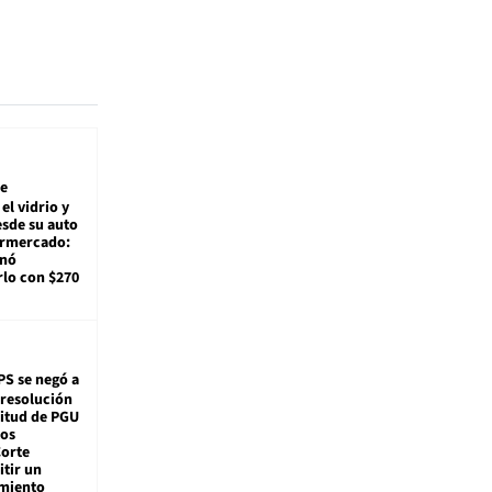
e
el vidrio y
sde su auto
ermercado:
enó
lo con $270
PS se negó a
 resolución
citud de PGU
tos
Corte
tir un
miento