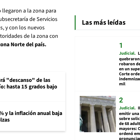
 llegaron a la zona para
ubsecretaría de Servicios
Las más leídas
es, y con los nuevos
utoridades de la zona con
zona Norte del país.
Judicial
L
quebraron 
robaron de
en un sup
Corte ord
indemnizar
rá "descanso" de las
mil
río: hasta 15 grados bajo
Judicial
I
% y la inflación anual baja
emitir una
sobre soli
lzas
de 68 adul
mayores: 
ordenó emi
pronuncia