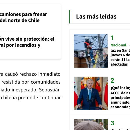
 camiones para frenar
Las más leídas
del norte de Chile
n vive sin protección: el
ral por incendios y
Nacional
luz en San
jueves 6 de
serán 11 l
afectadas
ra causó rechazo inmediato
s resistida por comunidades
¿Qué inclu
aliado inesperado: Sebastián
ACOT de Ka
a chilena pretende continuar
principale
anunciado
economía 