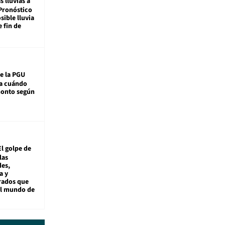
s lluvias a
Pronóstico
sible lluvia
e fin de
e la PGU
sa cuándo
monto según
El golpe de
las
es,
a y
rados que
al mundo de