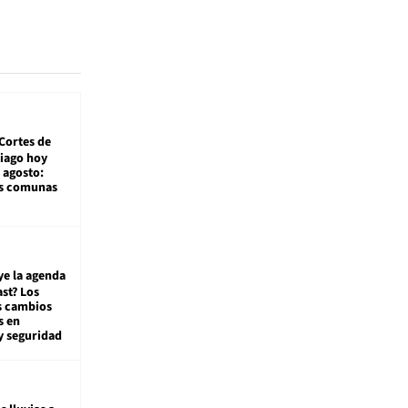
Cortes de
tiago hoy
 agosto:
as comunas
ye la agenda
st? Los
s cambios
s en
y seguridad