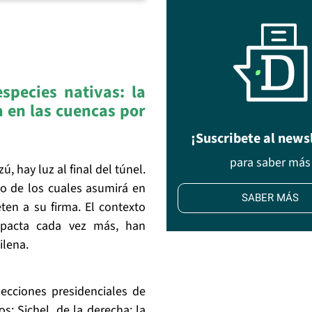
species nativas: la
a en las cuencas por
¡Suscribete al news
para saber más
 hay luz al final del túnel.
no de los cuales asumirá en
SABER MÁS
en a su firma. El contexto
mpacta cada vez más, han
ilena.
ecciones presidenciales de
s: Sichel, de la derecha; la