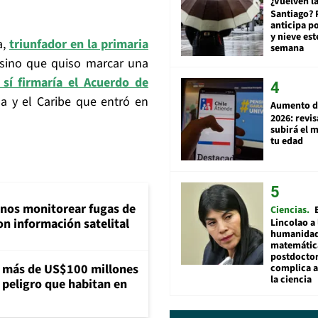
¿Vuelven la
Santiago? 
anticipa po
y nieve est
a,
triunfador en la primaria
semana
 sino que quiso marcar una
sí firmaría el Acuerdo de
na y el Caribe que entró en
Aumento d
2026: revi
subirá el 
tu edad
inos monitorear fugas de
Ciencias
n información satelital
Lincolao a 
humanidad
matemátic
postdocto
a más de US$100 millones
complica 
la ciencia
 peligro que habitan en