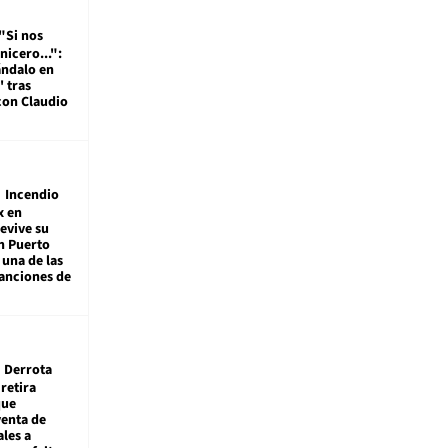
"Si nos
nicero...":
ándalo en
' tras
con Claudio
Incendio
x en
revive su
n Puerto
 una de las
anciones de
Derrota
 retira
que
venta de
ales a