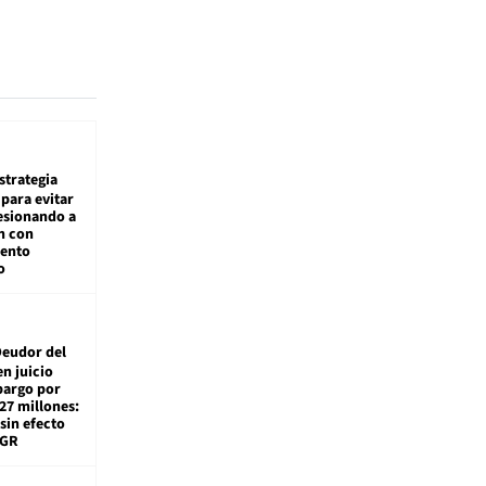
estrategia
para evitar
esionando a
n con
iento
o
eudor del
en juicio
bargo por
27 millones:
sin efecto
TGR