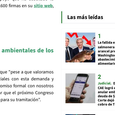
.600 firmas en su
sitio web
,
Las más leídas
La fallida 
salmonera 
ambientales de los
arancel pr
Washingto
abastecim
alimentari
a que "pese a que valoramos
ciales con esta demanda y
Judicial
D
omiso formal con nosotros
CAE logró 
anular em
ar que el próximo Congreso
deuda de $
para su tramitación".
Corte dejó 
cobro de 