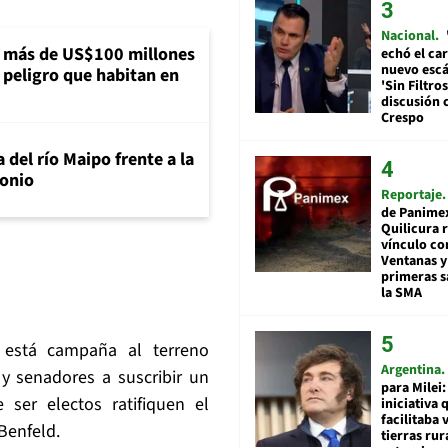
Nacional
a más de US$100 millones
echó el car
nuevo esc
 peligro que habitan en
'Sin Filtros
discusión 
Crespo
 del río Maipo frente a la
tonio
Reportaje
de Panime
Quilicura 
vínculo co
Ventanas y
primeras s
la SMA
 está campaña al terreno
Argentina
 y senadores a suscribir un
para Milei:
ser electos ratifiquen el
iniciativa 
facilitaba 
Benfeld.
tierras rur