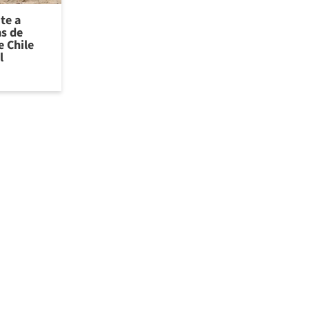
te a
as de
 Chile
l