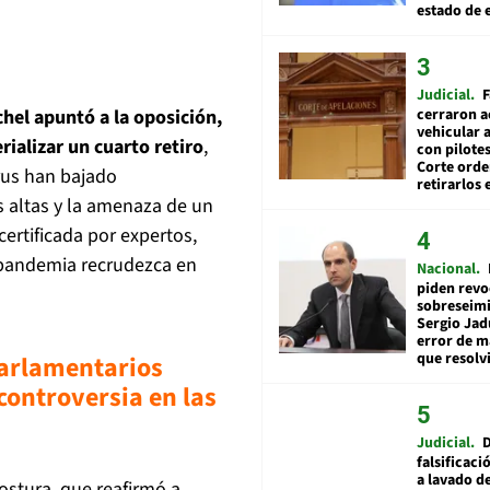
estado de 
Judicial
F
cerraron a
chel apuntó a la oposición,
vehicular a
rializar un cuarto retiro
,
con pilotes
Corte ord
rus han bajado
retirarlos 
 altas y la amenaza de un
ertificada por expertos,
 pandemia recrudezca en
Nacional
piden revo
sobreseimi
Sergio Jad
error de m
que resolv
parlamentarios
controversia en las
Judicial
falsificaci
a lavado de
ostura, que reafirmó a