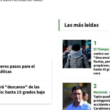
Las más leídas
El Tiempo
centro sur
"descanso"
lluvias, pe
prepárese p
eros pasos para el
hasta 15 g
máticas
cero
rá "descanso" de las
río: hasta 15 grados bajo
Nacional
Tapia qued
protagoniz
accidente 
Carabiner