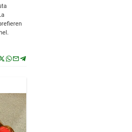
sta
La
prefieren
hel.