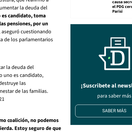
causa secr
el PDG cer
 aumentar la deuda del
Parisi
 es candidato, toma
 las pensiones, por un
,
aseguró cuestionando
ta de los parlamentarios
tar la deuda del
do uno es candidato,
 destruye las
¡Suscribete al news
nestar de las familias.
para saber más
21
SABER MÁS
o coalición, no podemos
uierda. Estoy seguro de que