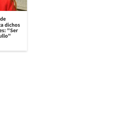
 de
za dichos
es: "Ser
ullo"