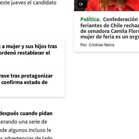
 este jueves el candidato
Política
Confederación
feriantes de Chile recha
de senadora Camila Flor
mujer de feria es un org
Por
Cristian Neira
 a mujer y sus hijos tras
ordenó restablecer el
rave tras protagonizar
s confirma estado de
 después cuando pidan
enerando una serie de
nde algunos incluso le
s advertencias de lado.