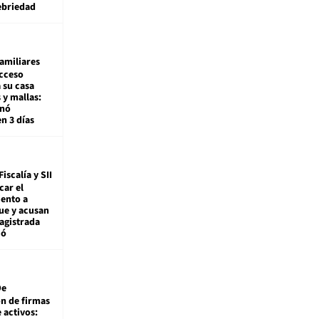
ebriedad
amiliares
cceso
 su casa
 y mallas:
enó
en 3 días
Fiscalía y SII
car el
ento a
ue y acusan
agistrada
ió
De
ón de firmas
 activos: