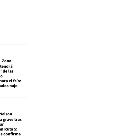
Zona
 tendrá
 de las
ro
ara el frío:
rados bajo
Nelson
a grave tras
ar
en Ruta 5:
os confirma