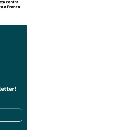
eta contra
ca a Franco
letter!