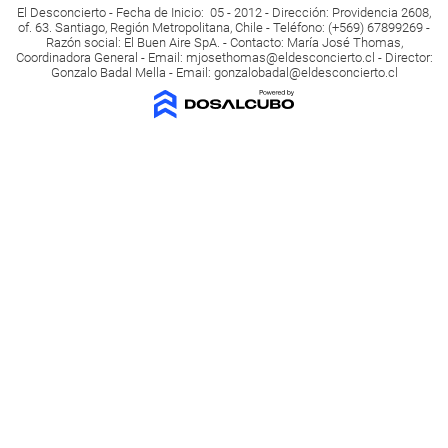
El Desconcierto - Fecha de Inicio: 05 - 2012 - Dirección: Providencia 2608,
of. 63. Santiago, Región Metropolitana, Chile - Teléfono: (+569) 67899269 -
Razón social: El Buen Aire SpA. - Contacto: María José Thomas,
Coordinadora General - Email:
mjosethomas@eldesconcierto.cl
- Director:
Gonzalo Badal Mella - Email:
gonzalobadal@eldesconcierto.cl