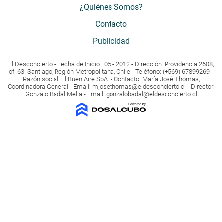
¿Quiénes Somos?
Contacto
Publicidad
El Desconcierto - Fecha de Inicio: 05 - 2012 - Dirección: Providencia 2608,
of. 63. Santiago, Región Metropolitana, Chile - Teléfono: (+569) 67899269 -
Razón social: El Buen Aire SpA. - Contacto: María José Thomas,
Coordinadora General - Email:
mjosethomas@eldesconcierto.cl
- Director:
Gonzalo Badal Mella - Email:
gonzalobadal@eldesconcierto.cl