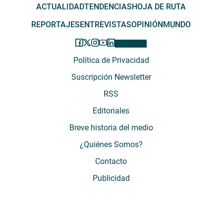
ACTUALIDAD
TENDENCIAS
HOJA DE RUTA
REPORTAJES
ENTREVISTAS
OPINIÓN
MUNDO
Política de Privacidad
Suscripción Newsletter
RSS
Editoriales
Breve historia del medio
¿Quiénes Somos?
Contacto
Publicidad
El Desconcierto - Fecha de Inicio: 05 - 2012 - Dirección: Providencia 2608,
of. 63. Santiago, Región Metropolitana, Chile - Teléfono: (+569) 67899269 -
Razón social: El Buen Aire SpA. - Contacto: María José Thomas,