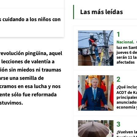
Las más leídas
s cuidando a los niños con
Nacional
luz en San
jueves 6 de
revolución pingüina, aquel
serán 11 l
lecciones de valentía a
afectadas
ión sin miedos ni traumas
arse una semilla de
ucramos en esa lucha y nos
¿Qué inclu
ACOT de Ka
mente sólo fue reformada
principale
estuvimos.
anunciado
economía 
¿Vuelven la