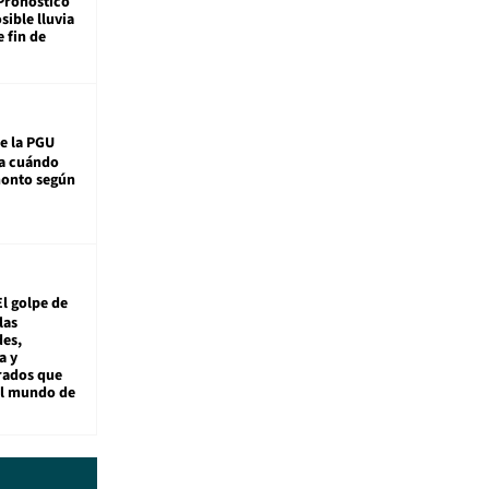
Pronóstico
sible lluvia
e fin de
e la PGU
sa cuándo
monto según
El golpe de
las
es,
a y
rados que
al mundo de