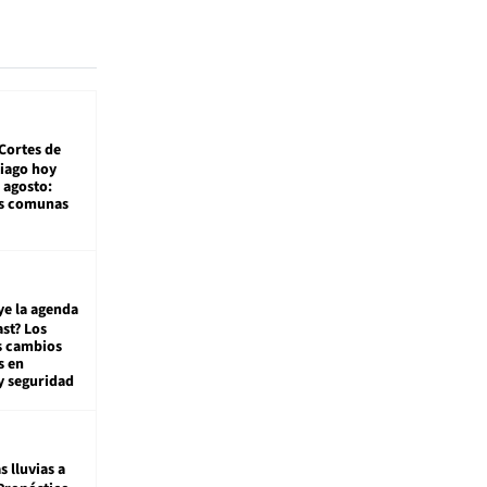
Cortes de
tiago hoy
 agosto:
as comunas
ye la agenda
st? Los
s cambios
s en
y seguridad
s lluvias a