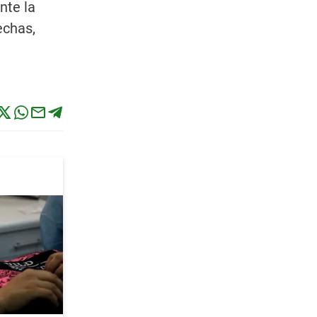
nte la
echas,