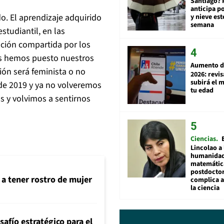
Santiago? 
anticipa po
. El aprendizaje adquirido
y nieve est
semana
estudiantil, en las
ación compartida por los
s hemos puesto nuestros
Aumento d
ión será feminista o no
2026: revi
subirá el 
 de 2019 y ya no volveremos
tu edad
s y volvimos a sentirnos
Ciencias
Lincolao a 
humanidad
matemátic
postdocto
 a tener rostro de mujer
complica 
la ciencia
safío estratégico para el