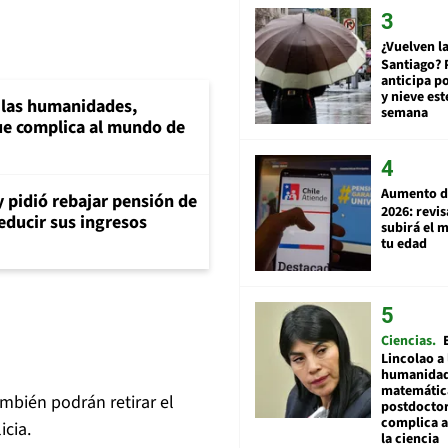
¿Vuelven la
Santiago? 
anticipa po
y nieve est
a las humanidades,
semana
e complica al mundo de
Aumento d
y pidió rebajar pensión de
2026: revi
reducir sus ingresos
subirá el 
tu edad
Ciencias
Lincolao a 
humanidad
matemátic
ambién podrán retirar el
postdocto
complica 
icia.
la ciencia