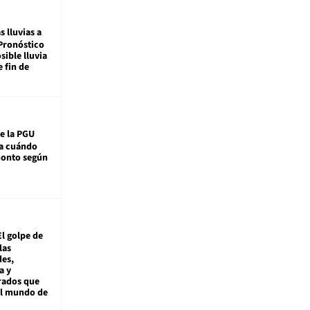
s lluvias a
Pronóstico
sible lluvia
e fin de
e la PGU
sa cuándo
monto según
El golpe de
las
es,
a y
rados que
al mundo de