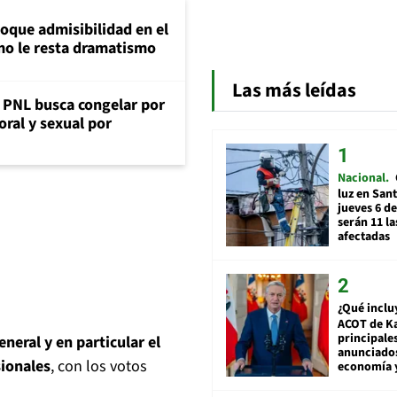
loque admisibilidad en el
mo le resta dramatismo
Las más leídas
: PNL busca congelar por
oral y sexual por
Nacional
luz en San
jueves 6 de
serán 11 l
afectadas
¿Qué inclu
ACOT de Ka
principale
neral y en particular el
anunciado
sionales
, con los votos
economía 