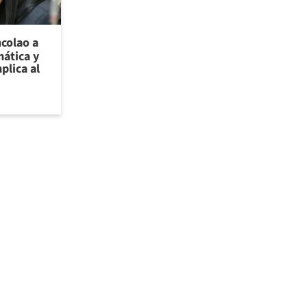
ncolao a
ática y
plica al