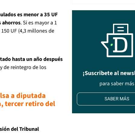
mulados es menor a 35 UF
os ahorros
. Si es mayor a 1
 150 UF (4,3 millones de
citado hasta un año después
y de reintegro de los
¡Suscribete al news
para saber más
lsa a diputada
SABER MÁS
 tercer retiro del
sión del Tribunal