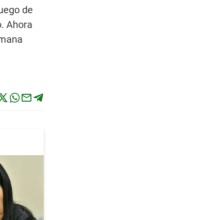
luego de
o. Ahora
semana