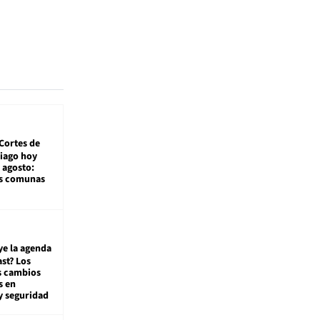
Cortes de
tiago hoy
 agosto:
as comunas
ye la agenda
st? Los
s cambios
s en
y seguridad