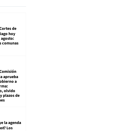
Cortes de
tiago hoy
 agosto:
as comunas
Comisión
da aprueba
gobierno a
rma:
, olvido
y plazos de
mes
ye la agenda
st? Los