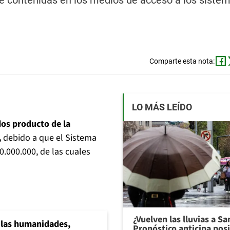
te contenidas en los medios de acceso a los siste
Comparte esta nota:
LO MÁS LEÍDO
dos producto de la
,
debido a que el Sistema
.000.000, de las cuales
¿Vuelven las lluvias a S
a las humanidades,
Pronóstico anticipa pos