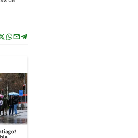
mas de
antiago?
ible