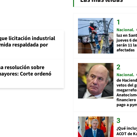
Nacional
luz en San
ue licitación industrial
jueves 6 de
umida respaldada por
serán 11 l
afectadas
na resolución sobre
mayores: Corte ordenó
Nacional
de Hacien
vetos del 
megarrefo
Anatocismo
financiero 
pago a py
¿Qué inclu
ACOT de Ka