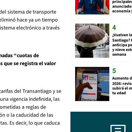
principale
anunciado
economía 
del sistema de transporte
 eliminó hace ya un tiempo
istema electrónico a través
¿Vuelven la
Santiago? 
anticipa po
y nieve est
semana
inadas “cuotas de
 que se registra el valor
Aumento d
2026: revi
subirá el 
tarifas del Transantiago y se
tu edad
una vigencia indefinida, las
sometidas a reglas de
ón o la caducidad de las
stas. Es decir, lo que caduca