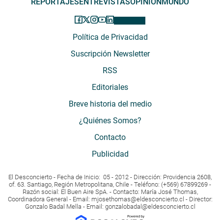
REPORTAJES
ENTREVISTAS
OPINIÓN
MUNDO
Política de Privacidad
Suscripción Newsletter
RSS
Editoriales
Breve historia del medio
¿Quiénes Somos?
Contacto
Publicidad
El Desconcierto - Fecha de Inicio: 05 - 2012 - Dirección: Providencia 2608,
of. 63. Santiago, Región Metropolitana, Chile - Teléfono: (+569) 67899269 -
Razón social: El Buen Aire SpA. - Contacto: María José Thomas,
Coordinadora General - Email:
mjosethomas@eldesconcierto.cl
- Director:
Gonzalo Badal Mella - Email:
gonzalobadal@eldesconcierto.cl