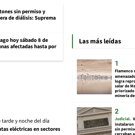
tones sin permiso y
era de diálisis: Suprema
iago hoy sábado 8 de
Las más leídas
unas afectadas hasta por
Flamenco 
amenazado
logra repr
salar de M
priorizado
minería del
Judicial
V
 tarde y noche del día
instalaron
tas eléctricas en sectores
sin permis
cerraban a