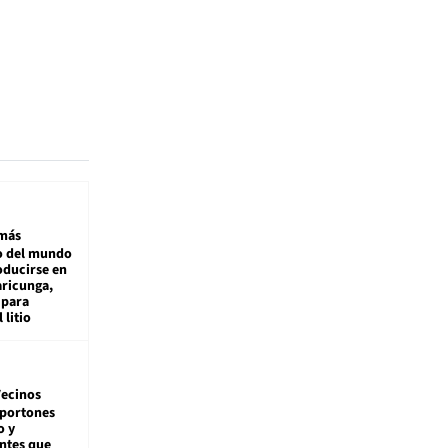
más
 del mundo
oducirse en
aricunga,
 para
 litio
ecinos
 portones
o y
ntes que