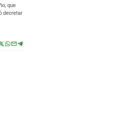
ño, que
ó decretar