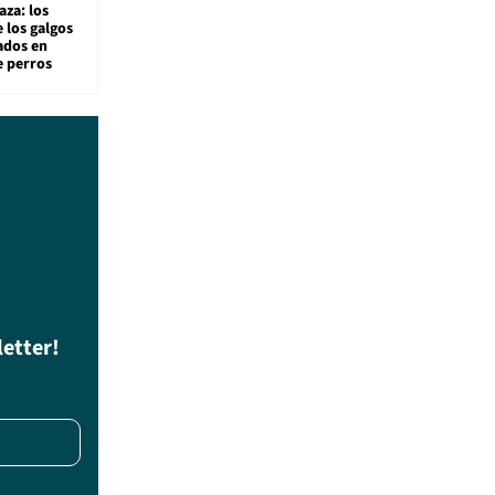
aza: los
 los galgos
sados en
e perros
letter!