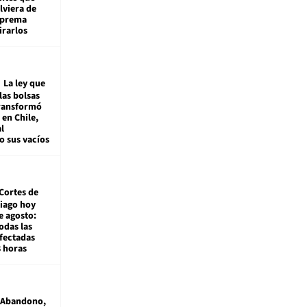
viera de
Suprema
irarlos
La ley que
las bolsas
transformó
e en Chile,
l
o sus vacíos
Cortes de
tiago hoy
e agosto:
odas las
fectadas
8 horas
Abandono,