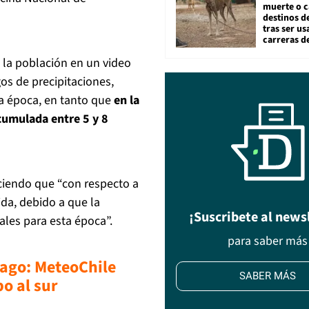
muerte o c
destinos de
tras ser u
carreras d
a la población en un video
os de precipitaciones,
la época, en tanto que
en la
cumulada entre 5 y 8
iciendo que “con respecto a
ida, debido a que la
¡Suscribete al news
ales para esta época”.
para saber más
iago: MeteoChile
SABER MÁS
o al sur