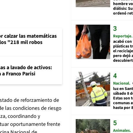
hombre vol
diálisis: 
ordenó ret
or calzar las matemáticas
Reportaje
 los "218 mil robos
acabó con 
plásticas 
el reciclaj
pero dejó a
descubiert
mas a lavado de activos:
 a Franco Parisi
Nacional
luz en San
sábado 8 d
Estas son t
estado de reforzamiento de
comunas a
de las condiciones de riesgo
hasta por 
aza, coordinando y
actuar oportunamente frente
Animales
icina Nacional de