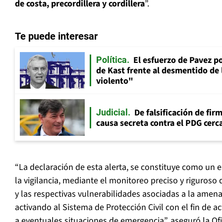
de costa, precordillera y cordillera
”.
Te puede interesar
El esfuerzo de Pavez p
Política
de Kast frente al desmentido de
violento"
De falsificación de fir
Judicial
causa secreta contra el PDG cerca
“La declaración de esta alerta, se constituye como un 
la vigilancia, mediante el monitoreo preciso y riguroso 
y las respectivas vulnerabilidades asociadas a la amen
activando al Sistema de Protección Civil con el fin de 
a eventuales situaciones de emergencia”, aseguró la Of