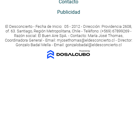
Contacto
Publicidad
El Desconcierto - Fecha de Inicio: 05 - 2012 - Dirección: Providencia 2608,
of. 63. Santiago, Región Metropolitana, Chile - Teléfono: (+569) 67899269 -
Razón social: El Buen Aire SpA. - Contacto: María José Thomas,
Coordinadora General - Email:
mjosethomas@eldesconcierto.cl
- Director:
Gonzalo Badal Mella - Email:
gonzalobadal@eldesconcierto.cl