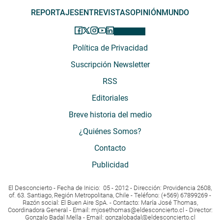
REPORTAJES
ENTREVISTAS
OPINIÓN
MUNDO
Política de Privacidad
Suscripción Newsletter
RSS
Editoriales
Breve historia del medio
¿Quiénes Somos?
Contacto
Publicidad
El Desconcierto - Fecha de Inicio: 05 - 2012 - Dirección: Providencia 2608,
of. 63. Santiago, Región Metropolitana, Chile - Teléfono: (+569) 67899269 -
Razón social: El Buen Aire SpA. - Contacto: María José Thomas,
Coordinadora General - Email:
mjosethomas@eldesconcierto.cl
- Director:
Gonzalo Badal Mella - Email:
gonzalobadal@eldesconcierto.cl