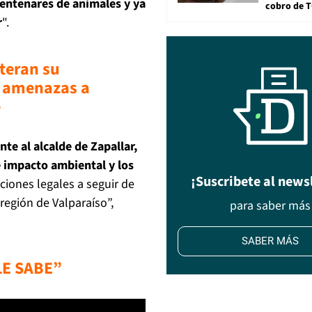
entenares de animales y ya
cobro de 
r
".
teran su
 amenazas a
e
te al alcalde de Zapallar,
e impacto ambiental y los
¡Suscribete al news
ciones legales a seguir de
región de Valparaíso”,
para saber más
SABER MÁS
LE SABE”