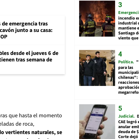
Emergenci
incendio e
s de emergencia tras
industrial 
mantiene e
cavón junto a su casa:
Santiago d
MOP
viento que
bles desde el jueves 6 de
ntienen tras semana de
Política
"
para las
municipal
chilenas": 
reacciones
aprobació
megarref
obras que hasta el momento
Judicial
D
CAE logró 
ladas de roca,
anular em
o vertientes naturales, se
deuda de $
Corte dejó 