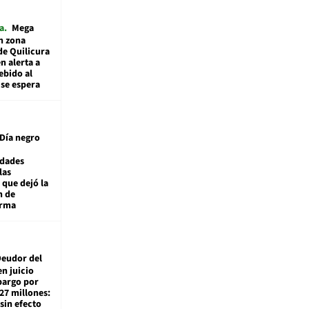
a
Mega
n zona
de Quilicura
n alerta a
ebido al
 se espera
Día negro
idades
las
 que dejó la
n de
orma
eudor del
en juicio
bargo por
27 millones:
sin efecto