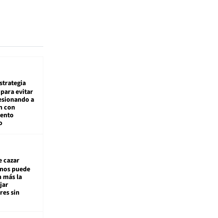
estrategia
para evitar
esionando a
n con
iento
o
e cazar
inos puede
n más la
jar
es sin