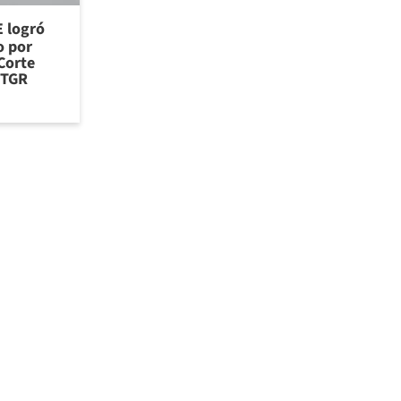
E logró
o por
Corte
 TGR