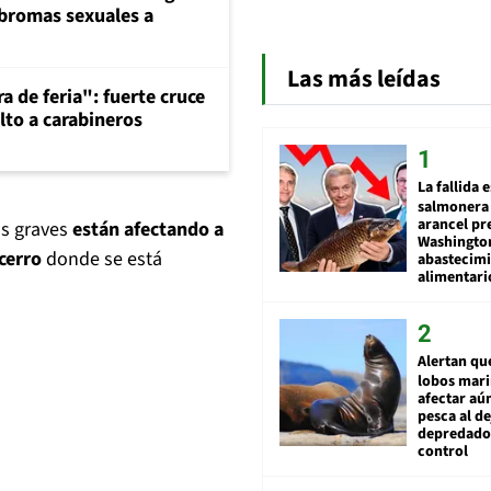
 bromas sexuales a
Las más leídas
a de feria": fuerte cruce
lto a carabineros
La fallida 
salmonera 
arancel pr
ás graves
están afectando a
Washingto
cerro
donde se está
abastecim
alimentari
Alertan qu
lobos mar
afectar aú
pesca al de
depredador
control