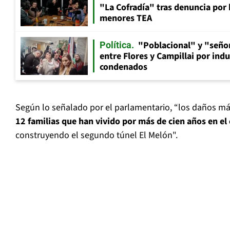
"La Cofradía" tras denuncia por
menores TEA
"Poblacional" y "señor
Política
entre Flores y Campillai por indu
condenados
Según lo señalado por el parlamentario, “los daños m
12 familias que han vivido por más de cien años en el 
construyendo el segundo túnel El Melón".