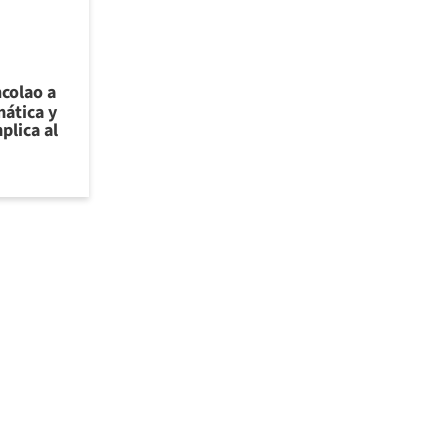
ncolao a
ática y
plica al