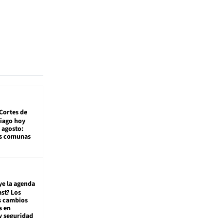
Cortes de
tiago hoy
 agosto:
as comunas
ye la agenda
st? Los
s cambios
s en
y seguridad