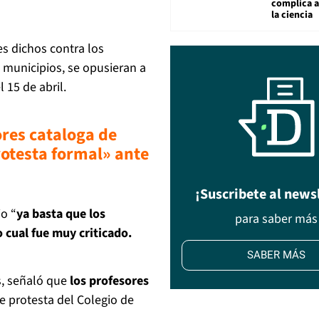
complica 
la ciencia
es dichos contra los
s municipios, se opusieran a
l 15 de abril.
ores cataloga de
rotesta formal» ante
¡Suscribete al news
jo “
ya basta que los
para saber más
 cual fue muy criticado.
SABER MÁS
s, señaló que
los profesores
te protesta del Colegio de