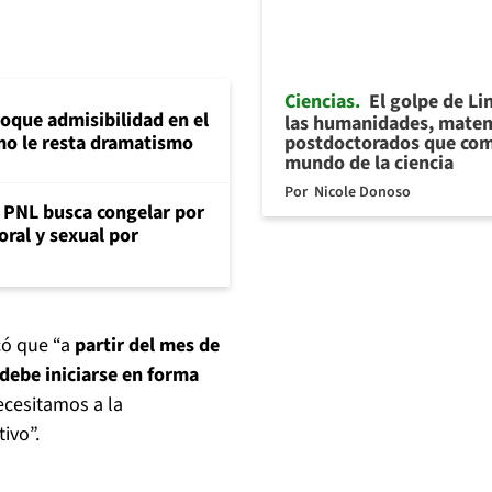
Ciencias
El golpe de Li
loque admisibilidad en el
las humanidades, matem
postdoctorados que com
mo le resta dramatismo
mundo de la ciencia
Por
Nicole Donoso
: PNL busca congelar por
oral y sexual por
icó que “a
partir del mes de
r debe iniciarse en forma
ecesitamos a la
ivo”.