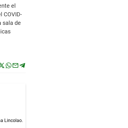
ente el
el COVID-
a sala de
micas