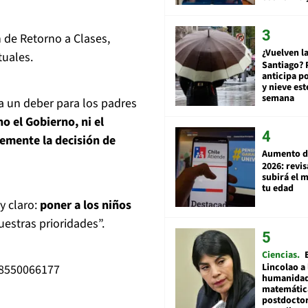
n de Retorno a Clases,
¿Vuelven la
tuales.
Santiago? 
anticipa po
y nieve est
semana
a un deber para los padres
o el Gobierno, ni el
remente la decisión de
Aumento d
2026: revi
subirá el 
tu edad
y claro:
poner a los niños
uestras prioridades”.
Ciencias
Lincolao a 
48550066177
humanidad
matemátic
postdocto