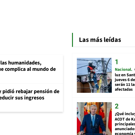
Las más leídas
a las humanidades,
e complica al mundo de
Nacional
luz en San
jueves 6 de
serán 11 l
afectadas
y pidió rebajar pensión de
reducir sus ingresos
¿Qué inclu
ACOT de Ka
principale
anunciado
economía 