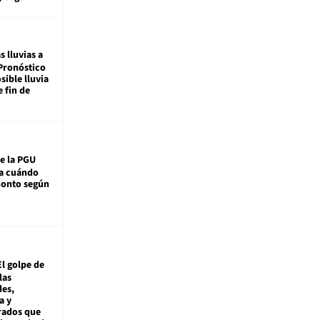
s lluvias a
Pronóstico
sible lluvia
e fin de
e la PGU
sa cuándo
monto según
El golpe de
las
es,
a y
rados que