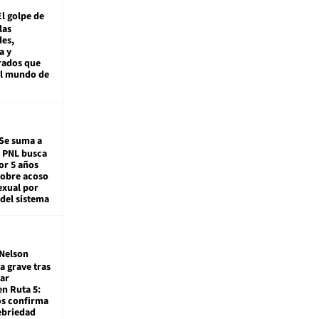
El golpe de
las
es,
a y
rados que
al mundo de
Se suma a
: PNL busca
or 5 años
sobre acoso
exual por
del sistema
Nelson
a grave tras
ar
en Ruta 5:
os confirma
ebriedad