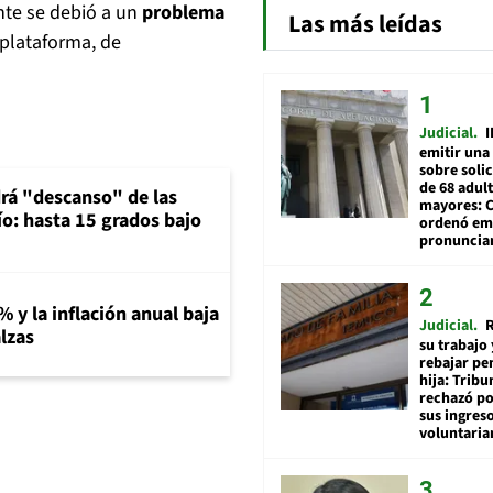
ente se debió a un
problema
Las más leídas
 plataforma, de
Judicial
I
emitir una
sobre soli
de 68 adul
rá "descanso" de las
mayores: 
río: hasta 15 grados bajo
ordenó emi
pronuncia
% y la inflación anual baja
Judicial
R
lzas
su trabajo 
rebajar pe
hija: Tribu
rechazó po
sus ingres
voluntari