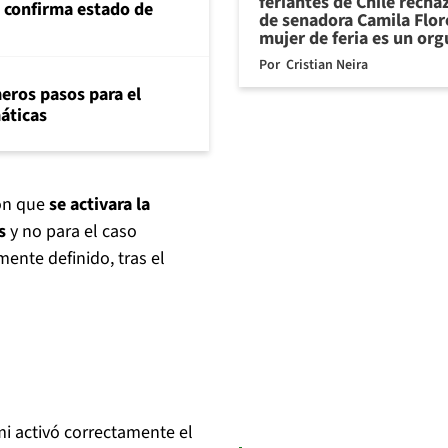
feriantes de Chile recha
s confirma estado de
de senadora Camila Flor
mujer de feria es un org
Por
Cristian Neira
eros pasos para el
máticas
ron que
se activara la
s
y no para el caso
mente definido, tras el
i activó correctamente el