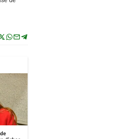
ase de
 de