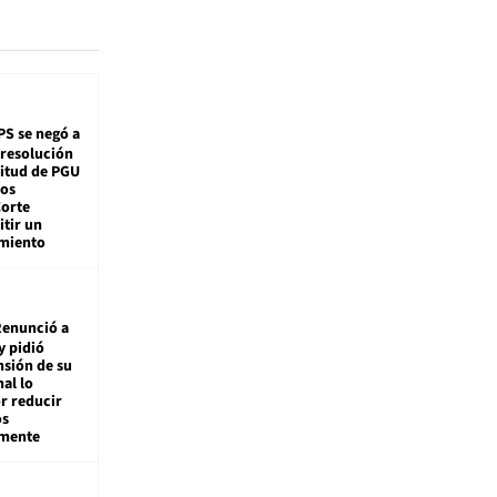
PS se negó a
 resolución
citud de PGU
tos
Corte
tir un
miento
enunció a
y pidió
nsión de su
nal lo
r reducir
os
amente