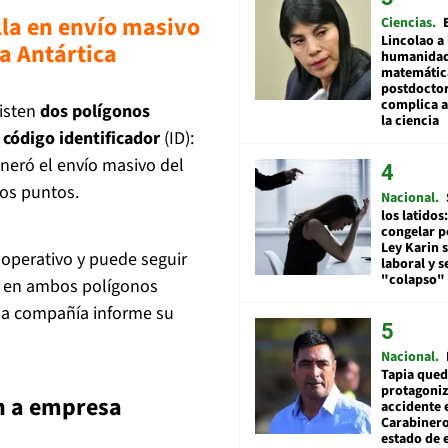
la en envío masivo
Ciencias
Lincolao a 
la Antártica
humanidad
matemátic
postdocto
complica 
isten
dos polígonos
la ciencia
código identificador
(ID):
eneró el envío masivo del
hos puntos.
Nacional
los latidos
congelar p
Ley Karin 
operativo y puede seguir
laboral y s
"colapso" 
ón en ambos polígonos
 la compañía informe su
Nacional
Tapia qued
protagoniz
ón a empresa
accidente 
Carabiner
estado de 