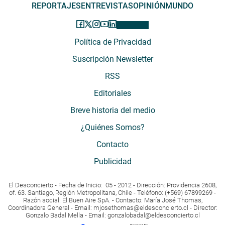
REPORTAJES
ENTREVISTAS
OPINIÓN
MUNDO
Política de Privacidad
Suscripción Newsletter
RSS
Editoriales
Breve historia del medio
¿Quiénes Somos?
Contacto
Publicidad
El Desconcierto - Fecha de Inicio: 05 - 2012 - Dirección: Providencia 2608,
of. 63. Santiago, Región Metropolitana, Chile - Teléfono: (+569) 67899269 -
Razón social: El Buen Aire SpA. - Contacto: María José Thomas,
Coordinadora General - Email:
mjosethomas@eldesconcierto.cl
- Director:
Gonzalo Badal Mella - Email:
gonzalobadal@eldesconcierto.cl