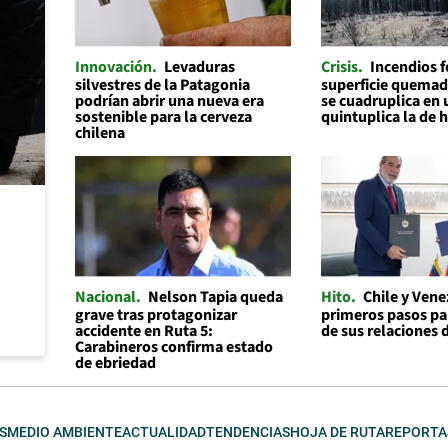
Innovación
Levaduras
Crisis
Incendios f
silvestres de la Patagonia
superficie quemad
podrían abrir una nueva era
se cuadruplica en 
sostenible para la cerveza
quintuplica la de 
chilena
Nacional
Nelson Tapia queda
Hito
Chile y Ven
grave tras protagonizar
primeros pasos par
accidente en Ruta 5:
de sus relaciones 
Carabineros confirma estado
de ebriedad
S
MEDIO AMBIENTE
ACTUALIDAD
TENDENCIAS
HOJA DE RUTA
REPORTA