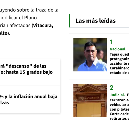
uyendo sobre la traza de la
odificar el Plano
Las más leídas
ían afectadas (
Vitacura,
Alto
).
Nacional
Tapia qued
protagoniz
accidente 
rá "descanso" de las
Carabiner
río: hasta 15 grados bajo
estado de 
Judicial
F
% y la inflación anual baja
cerraron a
lzas
vehicular a
con pilotes
Corte ord
retirarlos 