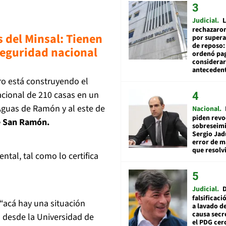
Judicial
L
rechazaron
s del Minsal: Tienen
por supera
de reposo:
 seguridad nacional
ordenó pag
considerar
anteceden
uro está construyendo el
cional de 210 casas en un
Aguas de Ramón y al este de
Nacional
piden revo
de San Ramón.
sobreseimi
Sergio Jad
error de m
que resolv
ntal, tal como lo certifica
Judicial
falsificaci
“acá hay una situación
a lavado de
causa secr
n desde la Universidad de
el PDG cer