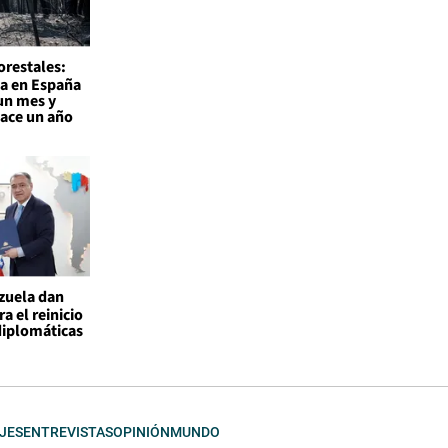
orestales:
a en España
un mes y
hace un año
ezuela dan
a el reinicio
diplomáticas
JES
ENTREVISTAS
OPINIÓN
MUNDO