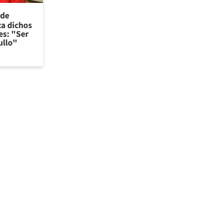
 de
za dichos
es: "Ser
ullo"