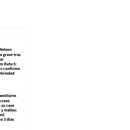
Nelson
a grave tras
ar
en Ruta 5:
os confirma
ebriedad
amiliares
cceso
 su casa
 y mallas:
enó
en 3 días