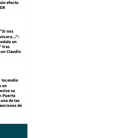
sin efecto
TGR
"Si nos
nicero...":
ándalo en
' tras
con Claudio
Incendio
x en
revive su
n Puerto
 una de las
anciones de