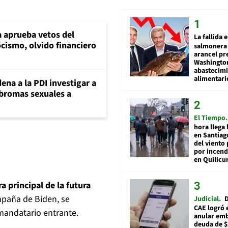
 aprueba vetos del
La fallida 
cismo, olvido financiero
salmonera 
arancel pr
Washingto
abastecim
alimentari
ena a la PDI investigar a
 bromas sexuales a
El Tiempo
hora llega 
en Santiag
del viento
por incend
en Quilicu
ra principal de la futura
ampaña de Biden, se
Judicial
D
CAE logró 
 mandatario entrante.
anular em
deuda de $