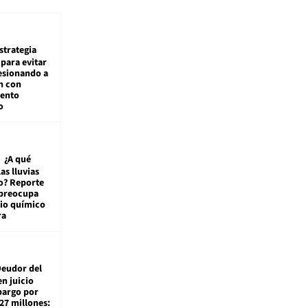
estrategia
para evitar
esionando a
n con
iento
o
¿A qué
las lluvias
o? Reporte
 preocupa
io químico
ra
eudor del
en juicio
bargo por
27 millones: