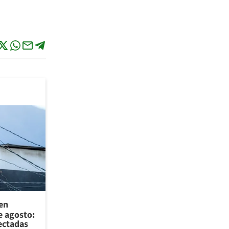
 en
e agosto:
ectadas