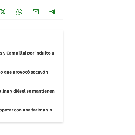
s y Campillai por indulto a
cto que provocó socavón
olina y diésel se mantienen
opezar con una tarima sin