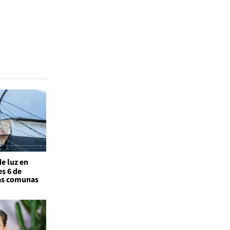
de luz en
s 6 de
las comunas