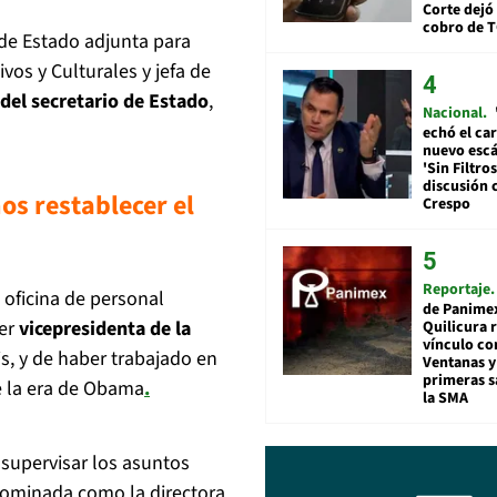
Corte dejó 
cobro de 
 de Estado adjunta para
os y Culturales y jefa de
del secretario de Estado
,
Nacional
echó el car
nuevo esc
'Sin Filtros
discusión 
s restablecer el
Crespo
Reportaje
 oficina de personal
de Panime
ser
vicepresidenta de la
Quilicura 
vínculo co
s, y de haber trabajado en
Ventanas y
primeras s
e la era de Obama
.
la SMA
 supervisar los asuntos
 nominada como la directora