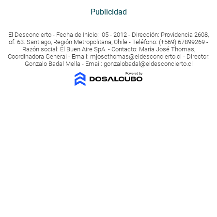
Publicidad
El Desconcierto - Fecha de Inicio: 05 - 2012 - Dirección: Providencia 2608,
of. 63. Santiago, Región Metropolitana, Chile - Teléfono: (+569) 67899269 -
Razón social: El Buen Aire SpA. - Contacto: María José Thomas,
Coordinadora General - Email:
mjosethomas@eldesconcierto.cl
- Director:
Gonzalo Badal Mella - Email:
gonzalobadal@eldesconcierto.cl